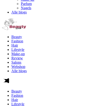
Parfum
Nagels
Alle blogs
Beauty
Fashion
Hair
Lifestyle
Make-up
Review
Salons
Webshop
Alle blogs
Beauty
Fashion
Hair
Lifestyle