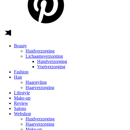
Beauty
Huidverzorging
Lichaamsverzorging
Handverzorging
Voetverzorging
Fashion
Hair
Haarstyling
Haarverzorging
Lifestyle
Make-up
Review
Salons
Webshop
Huidverzorging
Haarverzorging
Make-up