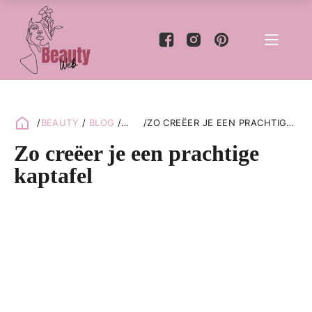
/
BEAUTY
/
BLOG
/
/
ZO CREËER JE EEN PRACHTIGE
LIFESTYLE
KAPTAFEL
Zo creëer je een prachtige
kaptafel