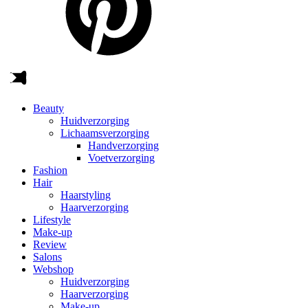
Beauty
Huidverzorging
Lichaamsverzorging
Handverzorging
Voetverzorging
Fashion
Hair
Haarstyling
Haarverzorging
Lifestyle
Make-up
Review
Salons
Webshop
Huidverzorging
Haarverzorging
Make-up