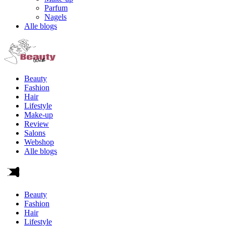
Parfum
Nagels
Alle blogs
Beauty
Fashion
Hair
Lifestyle
Make-up
Review
Salons
Webshop
Alle blogs
Beauty
Fashion
Hair
Lifestyle