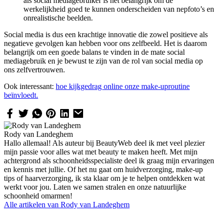
als social mediagebruiker is het belangrijk om de
werkelijkheid goed te kunnen onderscheiden van nepfoto’s en
onrealistische beelden.
Social media is dus een krachtige innovatie die zowel positieve als
negatieve gevolgen kan hebben voor ons zelfbeeld. Het is daarom
belangrijk om een goede balans te vinden in de mate social
mediagebruik en je bewust te zijn van de rol van social media op
ons zelfvertrouwen.
Ook interessant:
hoe kijkgedrag online onze make-uproutine
beïnvloedt.
Rody van Landeghem
Hallo allemaal! Als auteur bij BeautyWeb deel ik met veel plezier
mijn passie voor alles wat met beauty te maken heeft. Met mijn
achtergrond als schoonheidsspecialiste deel ik graag mijn ervaringen
en kennis met jullie. Of het nu gaat om huidverzorging, make-up
tips of haarverzorging, ik sta klaar om je te helpen ontdekken wat
werkt voor jou. Laten we samen stralen en onze natuurlijke
schoonheid omarmen!
Alle artikelen van
Rody van Landeghem