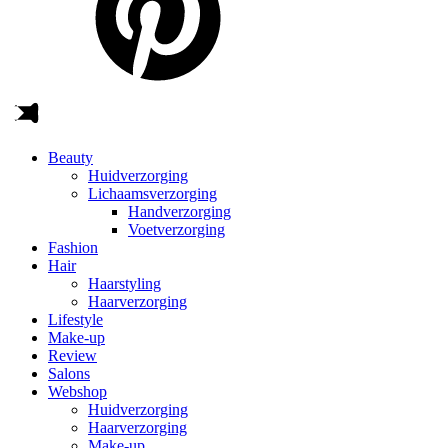
Beauty
Huidverzorging
Lichaamsverzorging
Handverzorging
Voetverzorging
Fashion
Hair
Haarstyling
Haarverzorging
Lifestyle
Make-up
Review
Salons
Webshop
Huidverzorging
Haarverzorging
Make-up