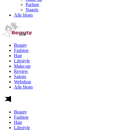
Parfum
Nagels
Alle blogs
Beauty
Fashion
Hair
Lifestyle
Make-up
Review
Salons
Webshop
Alle blogs
Beauty
Fashion
Hair
Lifestyle