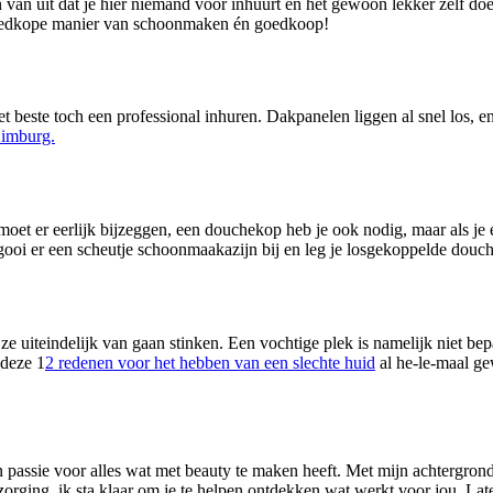
n uit dat je hier niemand voor inhuurt en het gewoon lekker zelf doet.
 goedkope manier van schoonmaken én goedkoop!
t beste toch een professional inhuren. Dakpanelen liggen al snel los, en i
Limburg.
oet er eerlijk bijzeggen, een douchekop heb je ook nodig, maar als je 
oi er een scheutje schoonmaakazijn bij en leg je losgekoppelde douch
uiteindelijk van gaan stinken. Een vochtige plek is namelijk niet be
 deze 1
2 redenen voor het hebben van een slechte huid
al he-le-maal ge
n passie voor alles wat met beauty te maken heeft. Met mijn achtergrond
rzorging, ik sta klaar om je te helpen ontdekken wat werkt voor jou. L