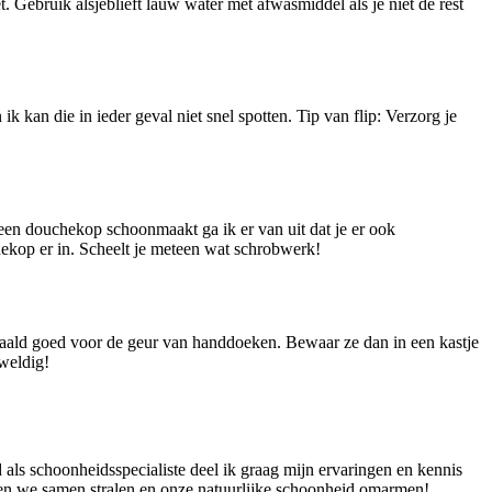
 Gebruik alsjeblieft lauw water met afwasmiddel als je niet de rest
k kan die in ieder geval niet snel spotten. Tip van flip: Verzorg je
een douchekop schoonmaakt ga ik er van uit dat je er ook
ekop er in. Scheelt je meteen wat schrobwerk!
paald goed voor de geur van handdoeken. Bewaar ze dan in een kastje
weldig!
 als schoonheidsspecialiste deel ik graag mijn ervaringen en kennis
aten we samen stralen en onze natuurlijke schoonheid omarmen!