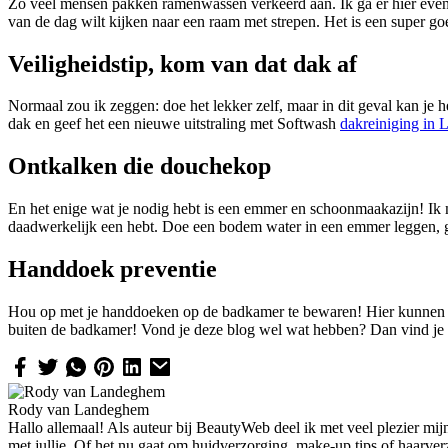
Zo veel mensen pakken ramenwassen verkeerd aan. Ik ga er hier even va
van de dag wilt kijken naar een raam met strepen. Het is een super
Veiligheidstip, kom van dat dak af
Normaal zou ik zeggen: doe het lekker zelf, maar in dit geval kan je he
dak en geef het een nieuwe uitstraling met Softwash
dakreiniging in 
Ontkalken die douchekop
En het enige wat je nodig hebt is een emmer en schoonmaakazijn! Ik m
daadwerkelijk een hebt. Doe een bodem water in een emmer leggen, go
Handdoek preventie
Hou op met je handdoeken op de badkamer te bewaren! Hier kunnen ze 
buiten de badkamer! Vond je deze blog wel wat hebben? Dan vind je
Rody van Landeghem
Hallo allemaal! Als auteur bij BeautyWeb deel ik met veel plezier mij
met jullie. Of het nu gaat om huidverzorging, make-up tips of haarve