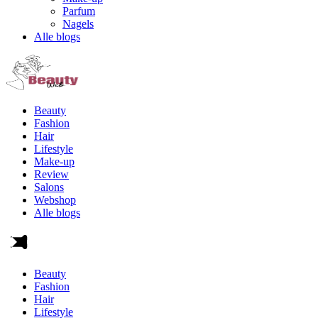
Parfum
Nagels
Alle blogs
Beauty
Fashion
Hair
Lifestyle
Make-up
Review
Salons
Webshop
Alle blogs
Beauty
Fashion
Hair
Lifestyle