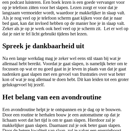
een podcast luisteren. Een boek lezen is een goede vervanger voor
op je telefoon zitten voor het slapen. Lezen zorgt er voor dat je
langzaam vermoeider wordt, waardoor je makkelijker in slaap valt.
Als je nog veel op je telefoon scherm gaat kijken voor dat je naar
bed gaat, kan dat invloed hebben op de manier hoe je in slaap valt.
Zeker als je op je werk ook heel veel op je scherm zit. Let er wel op
dat je niet te fel licht gebruikt tijdens het lezen.
Spreek je dankbaarheid uit
Na een lange werkdag mag je zeker wel eens stil staan bij wat je
allemaal hebt bereikt. Voordat je gaat slapen, is namelijk beter om te
focussen op wat er nu goed gaat in je leven in plaats van dat je gaat
nadenken gaat slapen met een gevoel van frustraties over wat beter
kon of wat je nog allemaal te doen hebt. Dit kan leiden tot een groter
geluksgevoel bij jezelf.
Het belang van een avondroutine
Een avondroutine helpt je te ontspannen en je dag op te bouwen.
Door een routine te herhalen bouw je een automatisme op dat je
lichaam weet dat het tijd is om te gaan slapen. Hierdoor zal je
makkelijker gaan slapen. Daarnaast zul je ook beter gaan slapen.
Door de betere kwaliteit van slaap, zul je vaker een energieboost