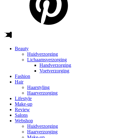
Beauty
Huidverzorging
Lichaamsverzorging
Handverzorging
Voetverzorging
Fashion
Hair
Haarstyling
Haarverzorging
Lifestyle
Make-up
Review
Salons
Webshop
Huidverzorging
Haarverzorging
Make-up