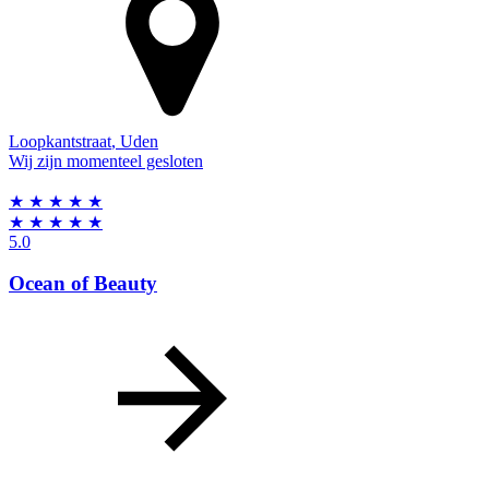
Loopkantstraat
,
Uden
Wij zijn momenteel gesloten
★
★
★
★
★
★
★
★
★
★
5.0
Ocean of Beauty