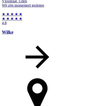
Vlosstraat
,
Uden
Wij zijn momenteel gesloten
★
★
★
★
★
★
★
★
★
★
4.8
Wilke