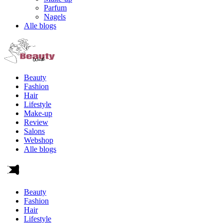
Parfum
Nagels
Alle blogs
Beauty
Fashion
Hair
Lifestyle
Make-up
Review
Salons
Webshop
Alle blogs
Beauty
Fashion
Hair
Lifestyle