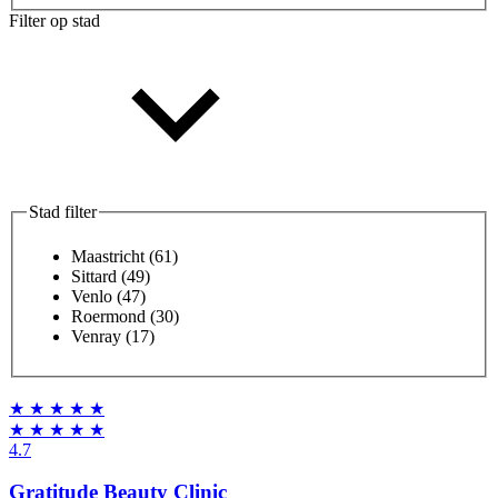
Filter op stad
Stad filter
Maastricht
(61)
Sittard
(49)
Venlo
(47)
Roermond
(30)
Venray
(17)
★
★
★
★
★
★
★
★
★
★
4.7
Gratitude Beauty Clinic