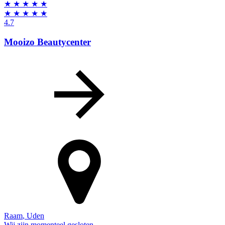
★
★
★
★
★
★
★
★
★
★
4.7
Mooizo Beautycenter
Raam
,
Uden
Wij zijn momenteel gesloten