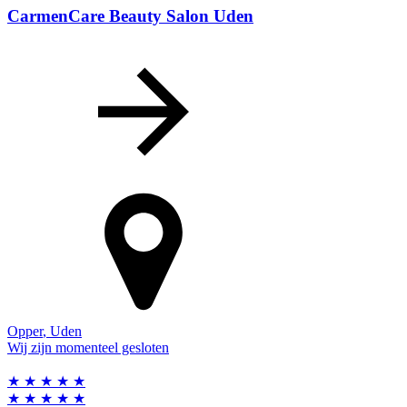
CarmenCare Beauty Salon Uden
Opper
,
Uden
Wij zijn momenteel gesloten
★
★
★
★
★
★
★
★
★
★