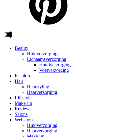
Beauty
Huidverzorging
Lichaamsverzorging
Handverzorging
Voetverzorging
Fashion
Hair
Haarstyling
Haarverzorging
Lifestyle
Make-up
Review
Salons
Webshop
Huidverzorging
Haarverzorging
Make-up