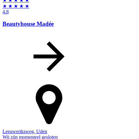
★
★
★
★
★
★
★
★
★
★
4.8
Beautyhouse Madée
Leeuweriksweg
,
Uden
Wij zijn momenteel gesloten