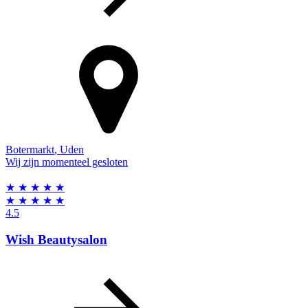
Botermarkt
,
Uden
Wij zijn momenteel gesloten
★
★
★
★
★
★
★
★
★
★
4.5
Wish Beautysalon