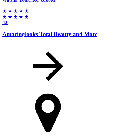
★
★
★
★
★
★
★
★
★
★
4.0
Amazinglooks Total Beauty and More