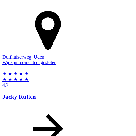
Duifhuizerweg
,
Uden
Wij zijn momenteel gesloten
★
★
★
★
★
★
★
★
★
★
4.7
Jacky Rutten