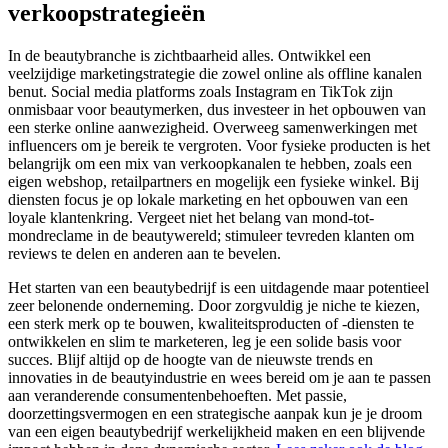
verkoopstrategieën
In de beautybranche is zichtbaarheid alles. Ontwikkel een
veelzijdige marketingstrategie die zowel online als offline kanalen
benut. Social media platforms zoals Instagram en TikTok zijn
onmisbaar voor beautymerken, dus investeer in het opbouwen van
een sterke online aanwezigheid. Overweeg samenwerkingen met
influencers om je bereik te vergroten. Voor fysieke producten is het
belangrijk om een mix van verkoopkanalen te hebben, zoals een
eigen webshop, retailpartners en mogelijk een fysieke winkel. Bij
diensten focus je op lokale marketing en het opbouwen van een
loyale klantenkring. Vergeet niet het belang van mond-tot-
mondreclame in de beautywereld; stimuleer tevreden klanten om
reviews te delen en anderen aan te bevelen.
Het starten van een beautybedrijf is een uitdagende maar potentieel
zeer belonende onderneming. Door zorgvuldig je niche te kiezen,
een sterk merk op te bouwen, kwaliteitsproducten of -diensten te
ontwikkelen en slim te marketeren, leg je een solide basis voor
succes. Blijf altijd op de hoogte van de nieuwste trends en
innovaties in de beautyindustrie en wees bereid om je aan te passen
aan veranderende consumentenbehoeften. Met passie,
doorzettingsvermogen en een strategische aanpak kun je je droom
van een eigen beautybedrijf werkelijkheid maken en een blijvende