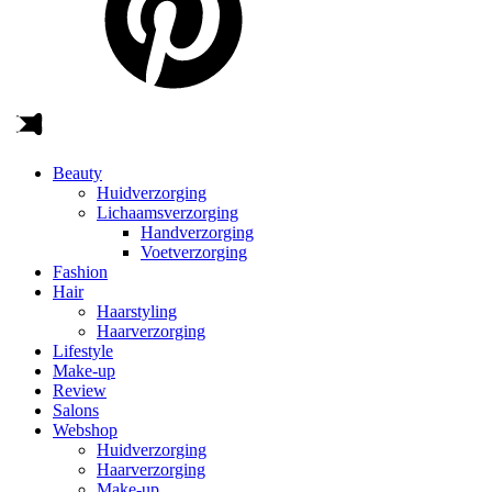
Beauty
Huidverzorging
Lichaamsverzorging
Handverzorging
Voetverzorging
Fashion
Hair
Haarstyling
Haarverzorging
Lifestyle
Make-up
Review
Salons
Webshop
Huidverzorging
Haarverzorging
Make-up