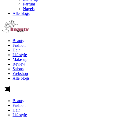
Parfum
Nagels
Alle blogs
Beauty
Fashion
Hair
Lifestyle
Make-up
Review
Salons
Webshop
Alle blogs
Beauty
Fashion
Hair
Lifestyle