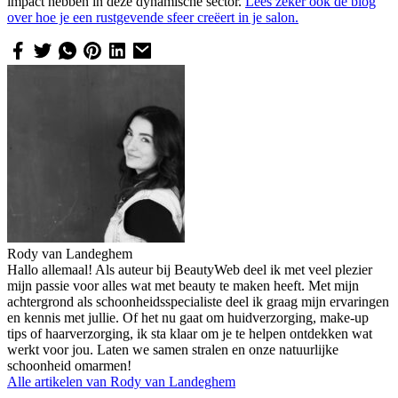
impact hebben in deze dynamische sector.
Lees zeker ook de blog
over hoe je een rustgevende sfeer creëert in je salon.
Rody van Landeghem
Hallo allemaal! Als auteur bij BeautyWeb deel ik met veel plezier
mijn passie voor alles wat met beauty te maken heeft. Met mijn
achtergrond als schoonheidsspecialiste deel ik graag mijn ervaringen
en kennis met jullie. Of het nu gaat om huidverzorging, make-up
tips of haarverzorging, ik sta klaar om je te helpen ontdekken wat
werkt voor jou. Laten we samen stralen en onze natuurlijke
schoonheid omarmen!
Alle artikelen van
Rody van Landeghem