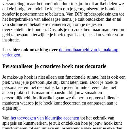
verzameling, maar het hoeft niet duur te zijn. In dit artikel delen we
enkele budgetvriendelijke ideeën om je georganiseerd te houden
zonder je portemonnee te belasten. Van DIY opbergoplossingen tot
het hergebruiken van alledaagse items, je zult ontdekken dat er tal
van slimme en betaalbare manieren zijn om je netjes en
overzichtelijk te houden. Dus, als je op zoek bent naar manieren om
geld te besparen terwijl je je hoek organiseert, lees dan verder voor
inspiratie.
Lees hier ook onze blog over
de houdbaarheid van je make-up
verlengen
.
Personaliseer je creatieve hoek met decoratie
Je make-up hoek is niet alleen een functionele ruimte, het is ook een
plek waar je je persoonlijke stijl kunt laten zien. Door je hoek te
personaliseren met decoratie, kun je een ruimte creëren die niet
alleen praktisch is maar ook aansluit bij jouw smaak en
persoonlijkheid. In dit artikel gaan we dieper in op verschillende
manieren waarop je je hoek kunt decoreren en aanpassen aan je
eigen stijl.
Van
het toevoegen van kleurrijke accenten
tot het gebruik van
spiegels en kunstwerken, je zult ontdekken hoe je jouw hoek kunt
transformeren tot een unieke en inspirerende plek waar je elke dag