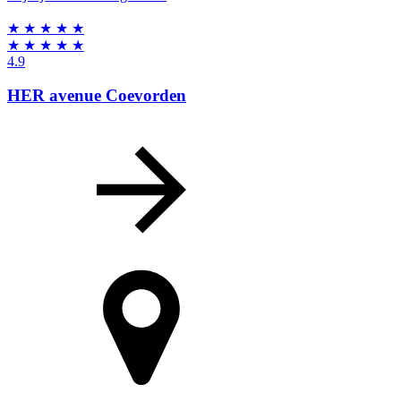
★
★
★
★
★
★
★
★
★
★
4.9
HER avenue Coevorden