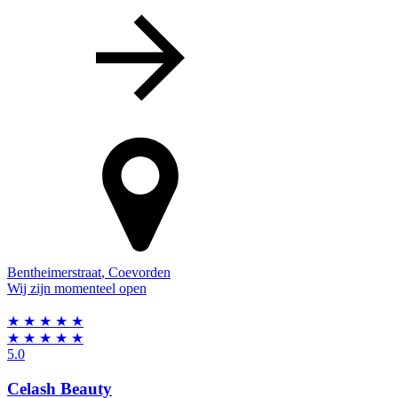
Bentheimerstraat
,
Coevorden
Wij zijn momenteel open
★
★
★
★
★
★
★
★
★
★
5.0
Celash Beauty