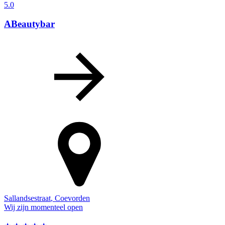
5.0
ABeautybar
Sallandsestraat
,
Coevorden
Wij zijn momenteel open