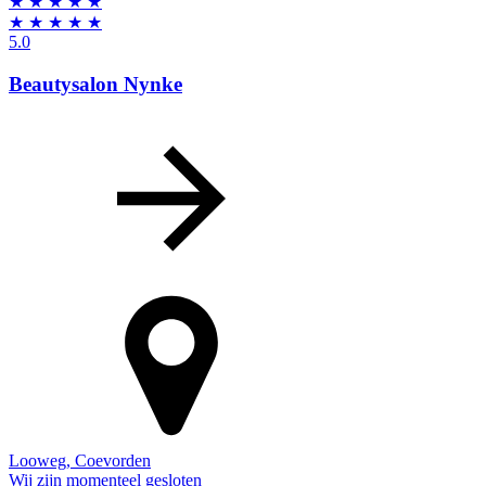
★
★
★
★
★
★
★
★
★
★
5.0
Beautysalon Nynke
Looweg
,
Coevorden
Wij zijn momenteel gesloten