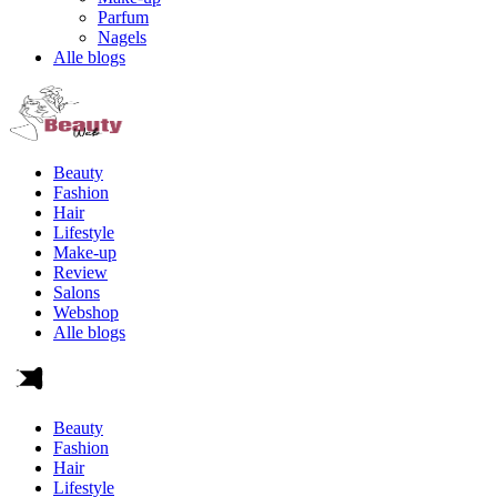
Parfum
Nagels
Alle blogs
Beauty
Fashion
Hair
Lifestyle
Make-up
Review
Salons
Webshop
Alle blogs
Beauty
Fashion
Hair
Lifestyle