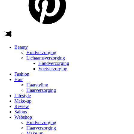
Beauty
Huidverzorging
Lichaamsverzorging
Handverzorging
Voetverzorging
Fashion
Hair
Haarstyling
Haarverzorging
Lifestyle
Make-up
Review
Salons
Webshop
Huidverzorging
Haarverzorging
Make-up