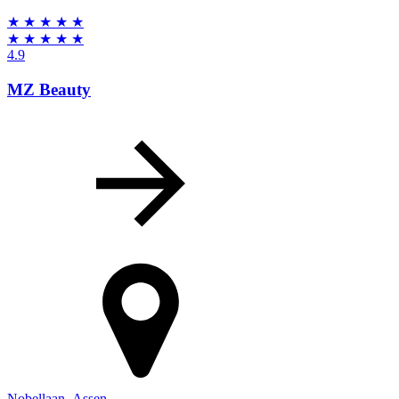
★
★
★
★
★
★
★
★
★
★
4.9
MZ Beauty
Nobellaan
,
Assen