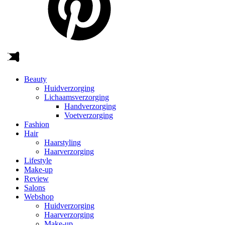
Beauty
Huidverzorging
Lichaamsverzorging
Handverzorging
Voetverzorging
Fashion
Hair
Haarstyling
Haarverzorging
Lifestyle
Make-up
Review
Salons
Webshop
Huidverzorging
Haarverzorging
Make-up