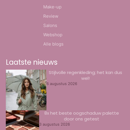
Make-up
Review
Salons
Webshop
Alle blogs
Laatste nieuws
Stijlvolle regenkleding; het kan dus
wel!
6 augustus 2026
8x het beste oogschaduw palette
door ons getest
3 augustus 2026