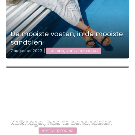
De mooiste voeten, in de mooiste
sandalen
7 augustus 2023
|
FASHION, VOETVERZORGING
Kalknagel, hoe te behandelen
13 april 2022
|
VOETVERZORGING