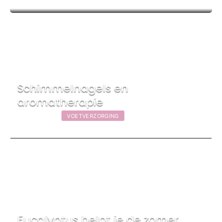
Schimmelnagels en
aromatherapie
15 mei 2020
|
VOETVERZORGING
Eucalyptus helpt je de zomer