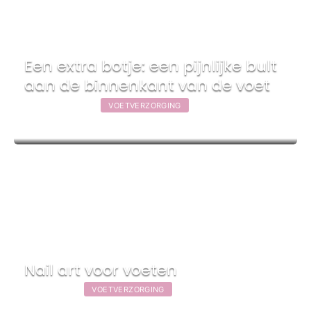
Een extra botje: een pijnlijke bult
aan de binnenkant van de voet
2 oktober 2020
|
VOETVERZORGING
Nail art voor voeten
24 juli 2020
|
VOETVERZORGING