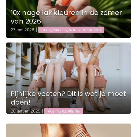
10x nagellak kleuren in de zomer
van 2026
27 mei 2026
|
BLOG, NAGELS, VOETVERZORGING
Pijnlijke voeten? Dit is wat je moet
doen!
20 januari 2025
|
VOETVERZORGING