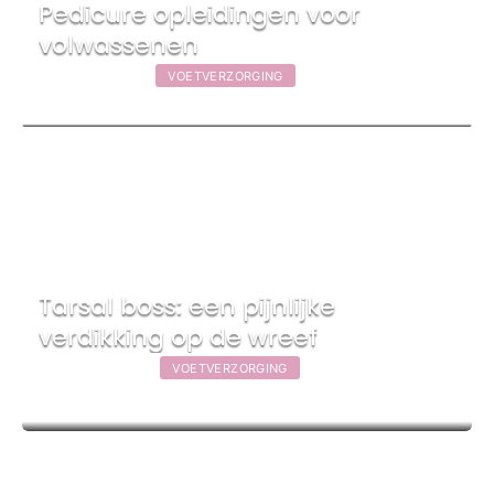
Pedicure opleidingen voor
volwassenen
13 januari 2021
|
VOETVERZORGING
Tarsal boss: een pijnlijke
verdikking op de wreef
9 oktober 2020
|
VOETVERZORGING