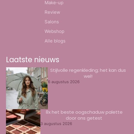
Make-up
Review
Salons
Webshop
Alle blogs
Laatste nieuws
Stijlvolle regenkleding; het kan dus
wel!
6 augustus 2026
8x het beste oogschaduw palette
door ons getest
3 augustus 2026