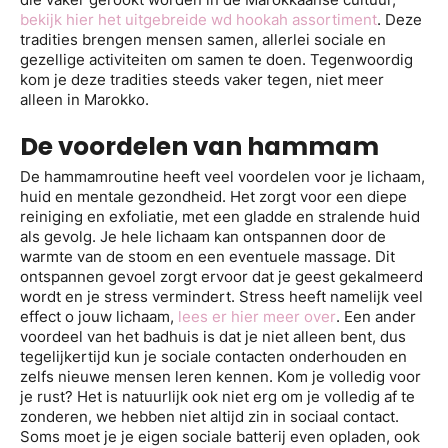
bekijk hier het uitgebreide wd hookah assortiment
. Deze
tradities brengen mensen samen, allerlei sociale en
gezellige activiteiten om samen te doen. Tegenwoordig
kom je deze tradities steeds vaker tegen, niet meer
alleen in Marokko.
De voordelen van hammam
De hammamroutine heeft veel voordelen voor je lichaam,
huid en mentale gezondheid. Het zorgt voor een diepe
reiniging en exfoliatie, met een gladde en stralende huid
als gevolg. Je hele lichaam kan ontspannen door de
warmte van de stoom en een eventuele massage. Dit
ontspannen gevoel zorgt ervoor dat je geest gekalmeerd
wordt en je stress vermindert. Stress heeft namelijk veel
effect o jouw lichaam,
lees er hier meer over
. Een ander
voordeel van het badhuis is dat je niet alleen bent, dus
tegelijkertijd kun je sociale contacten onderhouden en
zelfs nieuwe mensen leren kennen. Kom je volledig voor
je rust? Het is natuurlijk ook niet erg om je volledig af te
zonderen, we hebben niet altijd zin in sociaal contact.
Soms moet je je eigen sociale batterij even opladen, ook