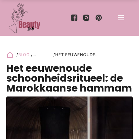
/
BLOG
/
/
HET EEUWENOUDE
GEZONDHEID
/
SCHOONHEIDSRITUEEL: DE
Het eeuwenoude
LIFESTYLE
MAROKKAANSE HAMMAM
schoonheidsritueel: de
Marokkaanse hammam