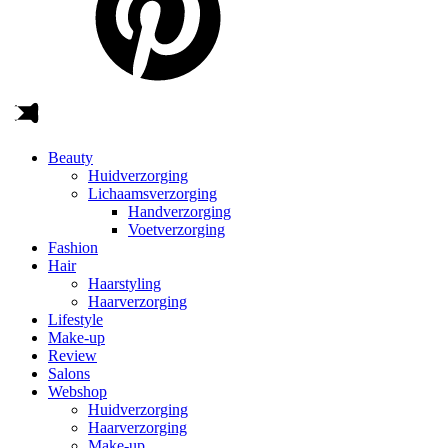
Beauty
Huidverzorging
Lichaamsverzorging
Handverzorging
Voetverzorging
Fashion
Hair
Haarstyling
Haarverzorging
Lifestyle
Make-up
Review
Salons
Webshop
Huidverzorging
Haarverzorging
Make-up