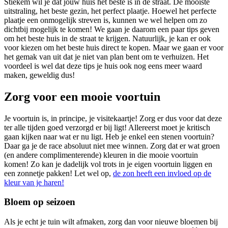
Stiekem wil je dat jouw huis het beste is in de straat. De mooiste
uitstraling, het beste gezin, het perfect plaatje. Hoewel het perfecte
plaatje een onmogelijk streven is, kunnen we wel helpen om zo
dichtbij mogelijk te komen! We gaan je daarom een paar tips geven
om het beste huis in de straat te krijgen. Natuurlijk, je kan er ook
voor kiezen om het beste huis direct te kopen. Maar we gaan er voor
het gemak van uit dat je niet van plan bent om te verhuizen. Het
voordeel is wel dat deze tips je huis ook nog eens meer waard
maken, geweldig dus!
Zorg voor een mooie voortuin
Je voortuin is, in principe, je visitekaartje! Zorg er dus voor dat deze
ter alle tijden goed verzorgd er bij ligt! Allereerst moet je kritisch
gaan kijken naar wat er nu ligt. Heb je enkel een stenen voortuin?
Daar ga je de race absoluut niet mee winnen. Zorg dat er wat groen
(en andere complimenterende) kleuren in die mooie voortuin
komen! Zo kan je dadelijk vol trots in je eigen voortuin liggen en
een zonnetje pakken! Let wel op,
de zon heeft een invloed op de
kleur van je haren!
Bloem op seizoen
Als je echt je tuin wilt afmaken, zorg dan voor nieuwe bloemen bij