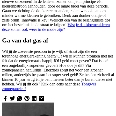
nieuwe seizoenen! In de lente en zomer kan je in principe één
kleurenpatroon aanhouden, door de lange bloei van deze periode.
Gaan we richting de donkerere maanden, raden we ook aan om
minder warme kleuren te gebruiken. Denk aan donker oranje of
zelfs bruin! Innovatie is key! Wellicht een van de belangrijkste tips
om het beste huis in de straat te krijgen!
Wist je dat bloemenkleren
deze zomer ook weer in de mode zijn?
Ga van dat gas af
Wil jij de zoveelste persoon in je wijk of straat zijn die een
torenhoge energierekening heeft? Of wil jij kunnen pronken met het
feit dat de energiemaatschappij JOU geld moet geven? Dat is toch
een ongelooflijk superieur gevoel? Hoe doe je dit? Via
zonnepanelen natuurlijk! Enerzijds zorgt het voor een groener
milieu, anderzijds bespaart het super veel geld! Ze betalen zichzelf al
binnen 10 jaar terug én je bent meteen beter dan je buren die ze niet
hebben. Wil jij dit ook? Kijk dan eens naar deze
Tongwei
zonnepanelen!