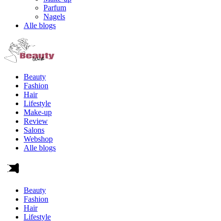
Parfum
Nagels
Alle blogs
Beauty
Fashion
Hair
Lifestyle
Make-up
Review
Salons
Webshop
Alle blogs
Beauty
Fashion
Hair
Lifestyle