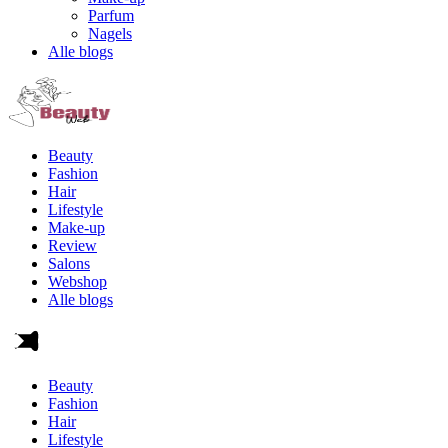
Parfum
Nagels
Alle blogs
Beauty
Fashion
Hair
Lifestyle
Make-up
Review
Salons
Webshop
Alle blogs
Beauty
Fashion
Hair
Lifestyle