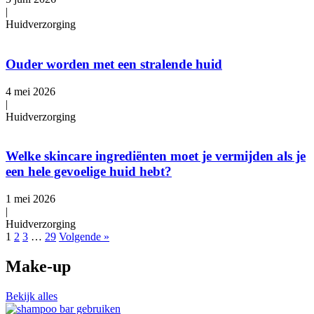
|
Huidverzorging
Ouder worden met een stralende huid
4 mei 2026
|
Huidverzorging
Welke skincare ingrediënten moet je vermijden als je
een hele gevoelige huid hebt?
1 mei 2026
|
Huidverzorging
1
2
3
…
29
Volgende »
Make-up
Bekijk alles