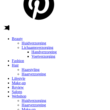
Beauty
Huidverzorging
Lichaamsverzorging
Handverzorging
Voetverzorging
Fashion
Hair
Haarstyling
Haarverzorging
Lifestyle
Make-up
Review
Salons
Webshop
Huidverzorging
Haarverzorging
Make-up