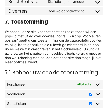
Burst Statistics
Statistics (anonymous)
service
Consent
facebook
to
Diversen
Doel wordt onderzocht
service
Consent
burst-
to
7. Toestemming
statistics
service
diversen
Wanneer u onze site voor het eerst bezoekt, tonen wij een
pop-up met uitleg over cookies. Zodra u klikt op ‘Voorkeuren
opslaan’ geeft u ons toestemming om de categorieën cookies
en plug-ins te gebruiken die u heeft geselecteerd in de pop-
up en welke zijn omschreven in het Cookiebeleid. U kunt via
uw browser het plaatsen van cookies uitschakelen, u moet er
dan wel rekening mee houden dat onze site dan mogelijk niet
meer optimaal werkt.
7.1 Beheer uw cookie toestemming
Functioneel
Altijd actief
Voorkeuren
Voorkeur
Statistieken
Statistiek