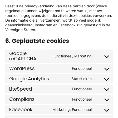
Leest u de privacyverklaring van deze partijen door (welke
regelmatig kunnen wijzigen) om te weten wat zij met uw
(persoons)gegevens doen die zij via deze cookies verwerken.
De informatie die zij verzamelen, wordt zo veel mogelijk
geanonimiseerd. Instagram en Facebook zijn gevestigd in de
Verenigde Staten.
6. Geplaatste cookies
Google
Functioneel, Marketing
reCAPTCHA
Consent
to
WordPress
service
Functioneel
Consent
google-
to
recaptcha
Google Analytics
Statistieken
service
Consent
wordpress
to
LiteSpeed
Functioneel
service
Consent
google-
to
Complianz
Functioneel
analytics
service
Consent
litespeed
to
Facebook
Marketing, Functioneel
service
Consent
complianz
to