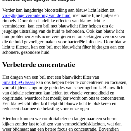
Verder kan langdurige blootstelling aan blauw licht leiden tot
vroegtijdige veroudering van de huid
, met name fijne lijntjes en
rimpels. Door de schadelijke effecten van blauw licht te
verminderen, kan een bril met blauwlicht filter helpen om de
jeugdige uitstraling van de huid te behouden. Ook kan blauw licht
huidproblemen zoals acne verergeren en ontstekingen veroorzaken
die de huid gevoeliger maken voor bacteriële infecties. Door blauw
licht te filteren, kan een bril met blauwlicht filter bijdragen aan een
schonere, gezondere huid.
Verbeterde concentratie
Het dragen van een bril met een blauwlicht filter van
SmartBuyGlasses
kan ons helpen beter te concentreren en focussen,
vooral tijdens langdurige periodes van schermgebruik. Blauw licht
van digitale schermen kan leiden tot visuele vermoeidheid en
oogirritatie, waardoor het moeilijker wordt om ons te concentreren.
Een blauwlicht filter bril helpt dit blauwe licht te blokkeren en
reduceert daarmee de belasting voor onze ogen.
Hierdoor kunnen we comfortabeler en langer naar een scherm
kijken zonder last te krijgen van vermoeidheidsklachten, wat dan
weer bijdraagt aan een betere focus en concentratie. Bovendien