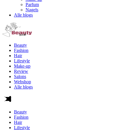
Parfum
Nagels
Alle blogs
Beauty
Fashion
Hair
Lifestyle
Make-up
Review
Salons
Webshop
Alle blogs
Beauty
Fashion
Hair
Lifestyle