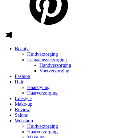
Beauty
Huidverzorging
Lichaamsverzorging
Handverzorging
Voetverzorging
Fashion
Hair
Haarstyling
Haarverzorging
Lifestyle
Make-up
Review
Salons
Webshop
Huidverzorging
Haarverzorging
Make-up