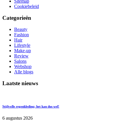
Sitemap
Cookiebeleid
Categorieën
Beauty
Fashion
Hair
Lifestyle
Make-up
Review
Salons
Webshop
Alle blogs
Laatste nieuws
Stijlvolle regenkleding; het kan dus wel!
6 augustus 2026