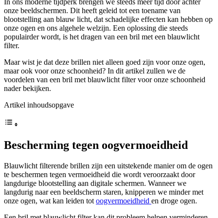
In ons moderne tijdperk brengen we steeds meer tijd door achter
onze beeldschermen. Dit heeft geleid tot een toename van
blootstelling aan blauw licht, dat schadelijke effecten kan hebben op
onze ogen en ons algehele welzijn. Een oplossing die steeds
populairder wordt, is het dragen van een bril met een blauwlicht
filter.
Maar wist je dat deze brillen niet alleen goed zijn voor onze ogen,
maar ook voor onze schoonheid? In dit artikel zullen we de
voordelen van een bril met blauwlicht filter voor onze schoonheid
nader bekijken.
Artikel inhoudsopgave
Bescherming tegen oogvermoeidheid
Blauwlicht filterende brillen zijn een uitstekende manier om de ogen
te beschermen tegen vermoeidheid die wordt veroorzaakt door
langdurige blootstelling aan digitale schermen. Wanneer we
langdurig naar een beeldscherm staren, knipperen we minder met
onze ogen, wat kan leiden tot
oogvermoeidheid
en droge ogen.
Een bril met blauwlicht filter kan dit probleem helpen verminderen