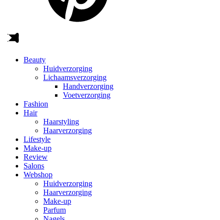
Beauty
Huidverzorging
Lichaamsverzorging
Handverzorging
Voetverzorging
Fashion
Hair
Haarstyling
Haarverzorging
Lifestyle
Make-up
Review
Salons
Webshop
Huidverzorging
Haarverzorging
Make-up
Parfum
Nagels