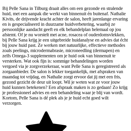
Bij Pelle Sana in Tilburg draait alles om een gezonde en stralende
huid, met een aanpak die werkt van binnenuit én buitenaf. Nathalie
Kivits, de drijvende kracht achter de salon, heeft jarenlange ervaring
en is gespecialiseerd in duurzame huidverbetering, waarbij ze
persoonlijke aandacht geeft en elk behandelplan helemaal op jou
afstemt. Of je nu worstelt met acne, rosacea of ouderdomsvlekken,
bij Pelle Sana krijg je een uitgebreide huidanalyse en advies dat écht
bij jouw huid past. Ze werken met natuurlijke, effectieve methodes
zoals peelings, microdermabrasie, microneedling (dermapen) en
zelfs Omega-3 supplementen om je huid ook van binnenuit te
versterken. Wat ook fijn is: sommige behandelingen worden
vergoed via je zorgverzekeraar, want Pelle Sana is geregistreerd als
zorgaanbieder. De salon is lekker toegankelijk, met afspraken van
maandag tot vrijdag, en Nathalie zorgt ervoor dat jij met een fris,
gezond gezicht de deur uit loopt. Wil je weten wat ze voor jouw
huid kunnen betekenen? Een afspraak maken is zo gedaan! Zo krijg
je professioneel advies en een behandeling waar je blij van wordt.
Kortom, Pelle Sana is dé plek als je je huid echt goed wilt
verzorgen.