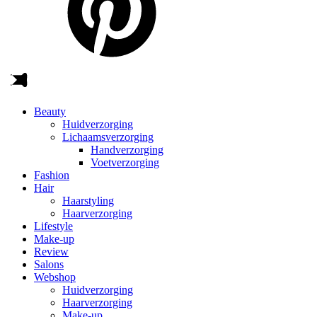
Beauty
Huidverzorging
Lichaamsverzorging
Handverzorging
Voetverzorging
Fashion
Hair
Haarstyling
Haarverzorging
Lifestyle
Make-up
Review
Salons
Webshop
Huidverzorging
Haarverzorging
Make-up