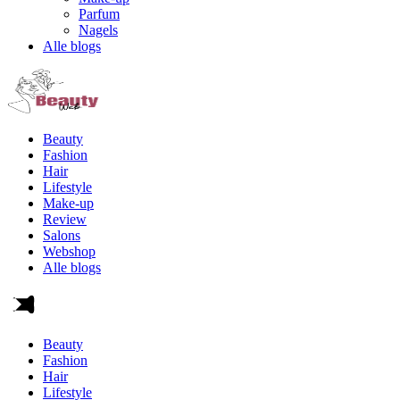
Parfum
Nagels
Alle blogs
Beauty
Fashion
Hair
Lifestyle
Make-up
Review
Salons
Webshop
Alle blogs
Beauty
Fashion
Hair
Lifestyle