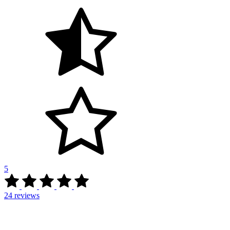
5
24
reviews