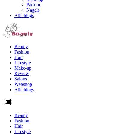
Parfum
Nagels
Alle blogs
Beauty
Fashion
Hair
Lifestyle
Make-up
Review
Salons
Webshop
Alle blogs
Beauty
Fashion
Hair
Lifestyle