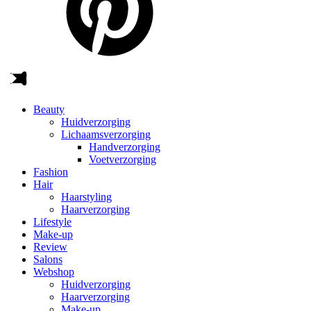
Beauty
Huidverzorging
Lichaamsverzorging
Handverzorging
Voetverzorging
Fashion
Hair
Haarstyling
Haarverzorging
Lifestyle
Make-up
Review
Salons
Webshop
Huidverzorging
Haarverzorging
Make-up