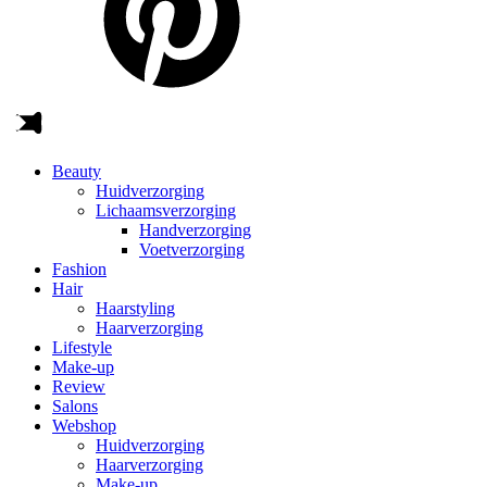
Beauty
Huidverzorging
Lichaamsverzorging
Handverzorging
Voetverzorging
Fashion
Hair
Haarstyling
Haarverzorging
Lifestyle
Make-up
Review
Salons
Webshop
Huidverzorging
Haarverzorging
Make-up