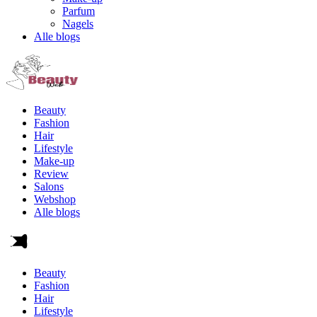
Parfum
Nagels
Alle blogs
Beauty
Fashion
Hair
Lifestyle
Make-up
Review
Salons
Webshop
Alle blogs
Beauty
Fashion
Hair
Lifestyle