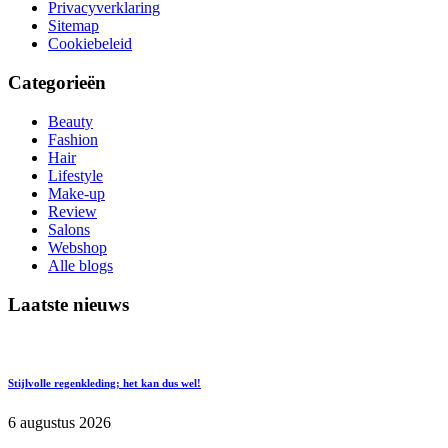
Privacyverklaring
Sitemap
Cookiebeleid
Categorieën
Beauty
Fashion
Hair
Lifestyle
Make-up
Review
Salons
Webshop
Alle blogs
Laatste nieuws
Stijlvolle regenkleding; het kan dus wel!
6 augustus 2026