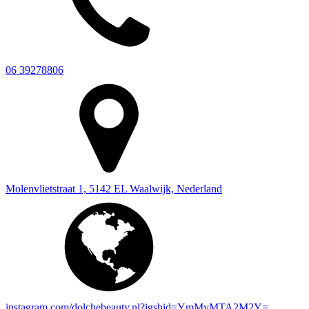
06 39278806
Molenvlietstraat 1, 5142 EL Waalwijk, Nederland
instagram.com/dolchebeauty.nl?igshid=YmMyMTA2M2Y=