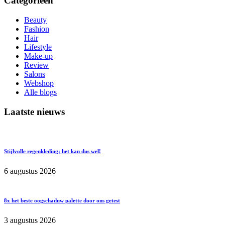
Categorieën
Beauty
Fashion
Hair
Lifestyle
Make-up
Review
Salons
Webshop
Alle blogs
Laatste nieuws
Stijlvolle regenkleding; het kan dus wel!
6 augustus 2026
8x het beste oogschaduw palette door ons getest
3 augustus 2026