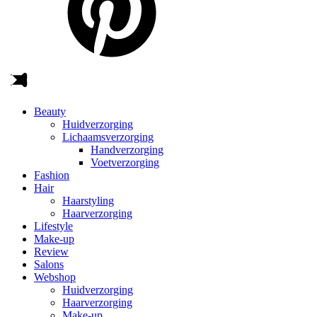
Beauty
Huidverzorging
Lichaamsverzorging
Handverzorging
Voetverzorging
Fashion
Hair
Haarstyling
Haarverzorging
Lifestyle
Make-up
Review
Salons
Webshop
Huidverzorging
Haarverzorging
Make-up