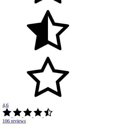
4,6
106
reviews