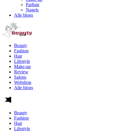
Parfum
Nagels
Alle blogs
Beauty
Fashion
Hair
Lifestyle
Make-up
Review
Salons
Webshop
Alle blogs
Beauty
Fashion
Hair
Lifestyle