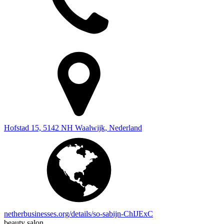
Hofstad 15, 5142 NH Waalwijk, Nederland
netherbusinesses.org/details/so-sabijn-ChIJExC
beauty salon