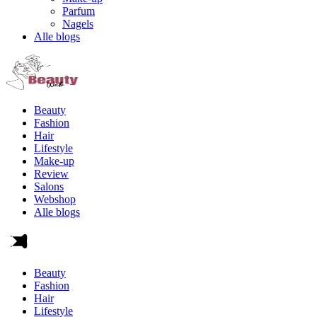
Parfum
Nagels
Alle blogs
Beauty
Fashion
Hair
Lifestyle
Make-up
Review
Salons
Webshop
Alle blogs
Beauty
Fashion
Hair
Lifestyle