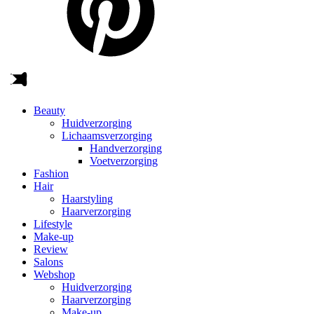
Beauty
Huidverzorging
Lichaamsverzorging
Handverzorging
Voetverzorging
Fashion
Hair
Haarstyling
Haarverzorging
Lifestyle
Make-up
Review
Salons
Webshop
Huidverzorging
Haarverzorging
Make-up