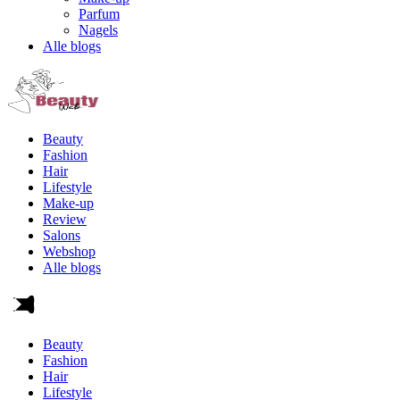
Parfum
Nagels
Alle blogs
Beauty
Fashion
Hair
Lifestyle
Make-up
Review
Salons
Webshop
Alle blogs
Beauty
Fashion
Hair
Lifestyle