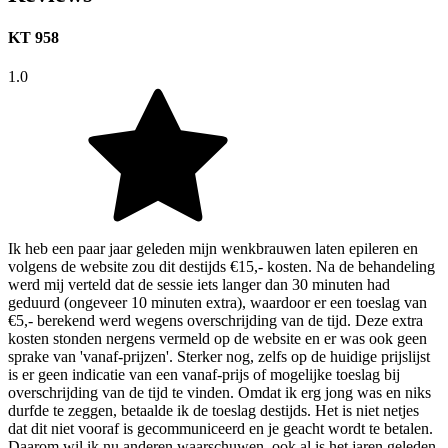
KT 958
1.0
Ik heb een paar jaar geleden mijn wenkbrauwen laten epileren en
volgens de website zou dit destijds €15,- kosten. Na de behandeling
werd mij verteld dat de sessie iets langer dan 30 minuten had
geduurd (ongeveer 10 minuten extra), waardoor er een toeslag van
€5,- berekend werd wegens overschrijding van de tijd. Deze extra
kosten stonden nergens vermeld op de website en er was ook geen
sprake van 'vanaf-prijzen'. Sterker nog, zelfs op de huidige prijslijst
is er geen indicatie van een vanaf-prijs of mogelijke toeslag bij
overschrijding van de tijd te vinden. Omdat ik erg jong was en niks
durfde te zeggen, betaalde ik de toeslag destijds. Het is niet netjes
dat dit niet vooraf is gecommuniceerd en je geacht wordt te betalen.
Daarom wil ik nu anderen waarschuwen, ook al is het jaren geleden.