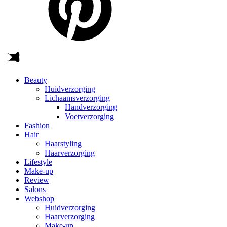
Beauty
Huidverzorging
Lichaamsverzorging
Handverzorging
Voetverzorging
Fashion
Hair
Haarstyling
Haarverzorging
Lifestyle
Make-up
Review
Salons
Webshop
Huidverzorging
Haarverzorging
Make-up