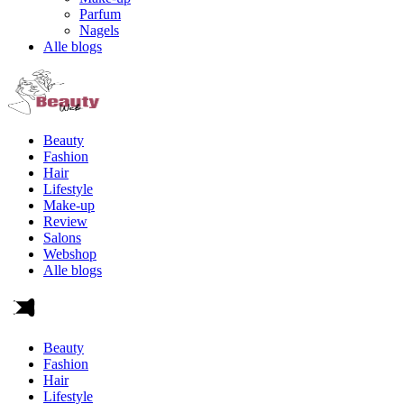
Parfum
Nagels
Alle blogs
Beauty
Fashion
Hair
Lifestyle
Make-up
Review
Salons
Webshop
Alle blogs
Beauty
Fashion
Hair
Lifestyle