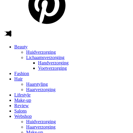
Beauty
Huidverzorging
Lichaamsverzorging
Handverzorging
Voetverzorging
Fashion
Hair
Haarstyling
Haarverzorging
Lifestyle
Make-up
Review
Salons
Webshop
Huidverzorging
Haarverzorging
Make-up