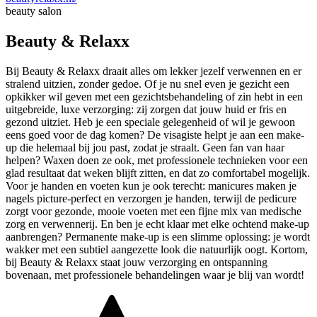
beauty salon
Beauty & Relaxx
Bij Beauty & Relaxx draait alles om lekker jezelf verwennen en er
stralend uitzien, zonder gedoe. Of je nu snel even je gezicht een
opkikker wil geven met een gezichtsbehandeling of zin hebt in een
uitgebreide, luxe verzorging: zij zorgen dat jouw huid er fris en
gezond uitziet. Heb je een speciale gelegenheid of wil je gewoon
eens goed voor de dag komen? De visagiste helpt je aan een make-
up die helemaal bij jou past, zodat je straalt. Geen fan van haar
helpen? Waxen doen ze ook, met professionele technieken voor een
glad resultaat dat weken blijft zitten, en dat zo comfortabel mogelijk.
Voor je handen en voeten kun je ook terecht: manicures maken je
nagels picture-perfect en verzorgen je handen, terwijl de pedicure
zorgt voor gezonde, mooie voeten met een fijne mix van medische
zorg en verwennerij. En ben je echt klaar met elke ochtend make-up
aanbrengen? Permanente make-up is een slimme oplossing: je wordt
wakker met een subtiel aangezette look die natuurlijk oogt. Kortom,
bij Beauty & Relaxx staat jouw verzorging en ontspanning
bovenaan, met professionele behandelingen waar je blij van wordt!