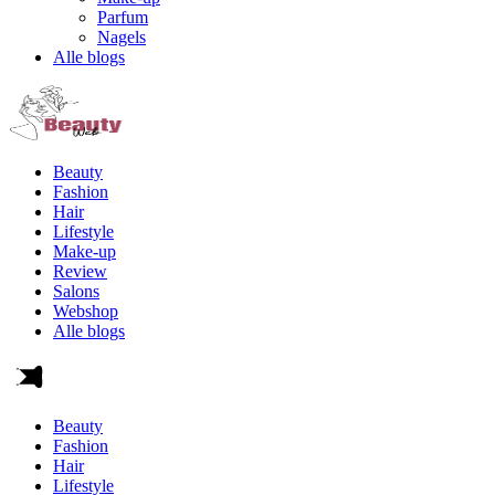
Parfum
Nagels
Alle blogs
Beauty
Fashion
Hair
Lifestyle
Make-up
Review
Salons
Webshop
Alle blogs
Beauty
Fashion
Hair
Lifestyle