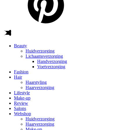
Beauty
Huidverzorging
Lichaamsverzorging
Handverzorging
Voetverzorging
Fashion
Hair
Haarstyling
Haarverzorging
Lifestyle
Make-up
Review
Salons
Webshop
Huidverzorging
Haarverzorging
Make-up