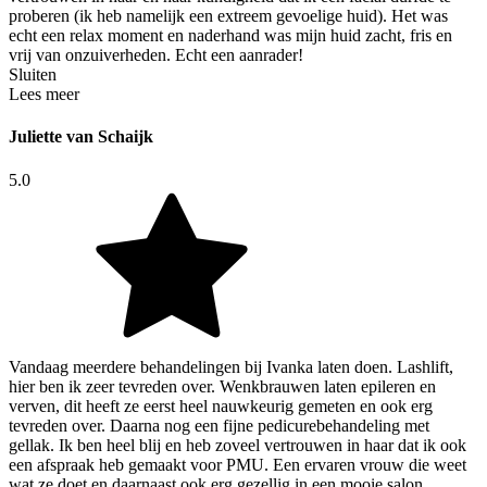
proberen (ik heb namelijk een extreem gevoelige huid). Het was
echt een relax moment en naderhand was mijn huid zacht, fris en
vrij van onzuiverheden. Echt een aanrader!
Sluiten
Lees meer
Juliette van Schaijk
5.0
Vandaag meerdere behandelingen bij Ivanka laten doen. Lashlift,
hier ben ik zeer tevreden over. Wenkbrauwen laten epileren en
verven, dit heeft ze eerst heel nauwkeurig gemeten en ook erg
tevreden over. Daarna nog een fijne pedicurebehandeling met
gellak. Ik ben heel blij en heb zoveel vertrouwen in haar dat ik ook
een afspraak heb gemaakt voor PMU. Een ervaren vrouw die weet
wat ze doet en daarnaast ook erg gezellig in een mooie salon.