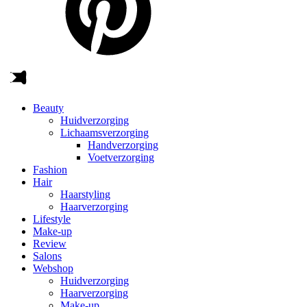
Beauty
Huidverzorging
Lichaamsverzorging
Handverzorging
Voetverzorging
Fashion
Hair
Haarstyling
Haarverzorging
Lifestyle
Make-up
Review
Salons
Webshop
Huidverzorging
Haarverzorging
Make-up