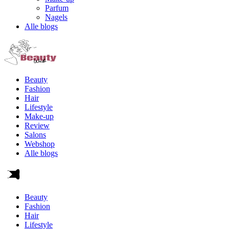
Parfum
Nagels
Alle blogs
Beauty
Fashion
Hair
Lifestyle
Make-up
Review
Salons
Webshop
Alle blogs
Beauty
Fashion
Hair
Lifestyle