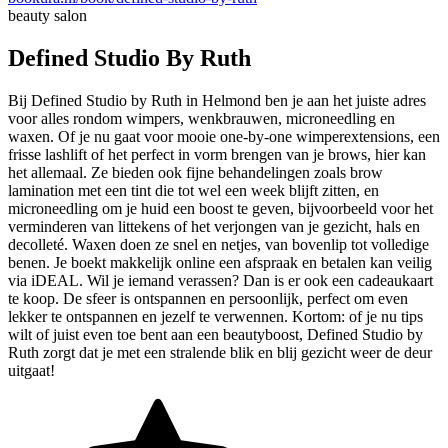
beauty salon
Defined Studio By Ruth
Bij Defined Studio by Ruth in Helmond ben je aan het juiste adres
voor alles rondom wimpers, wenkbrauwen, microneedling en
waxen. Of je nu gaat voor mooie one-by-one wimperextensions, een
frisse lashlift of het perfect in vorm brengen van je brows, hier kan
het allemaal. Ze bieden ook fijne behandelingen zoals brow
lamination met een tint die tot wel een week blijft zitten, en
microneedling om je huid een boost te geven, bijvoorbeeld voor het
verminderen van littekens of het verjongen van je gezicht, hals en
decolleté. Waxen doen ze snel en netjes, van bovenlip tot volledige
benen. Je boekt makkelijk online een afspraak en betalen kan veilig
via iDEAL. Wil je iemand verassen? Dan is er ook een cadeaukaart
te koop. De sfeer is ontspannen en persoonlijk, perfect om even
lekker te ontspannen en jezelf te verwennen. Kortom: of je nu tips
wilt of juist even toe bent aan een beautyboost, Defined Studio by
Ruth zorgt dat je met een stralende blik en blij gezicht weer de deur
uitgaat!