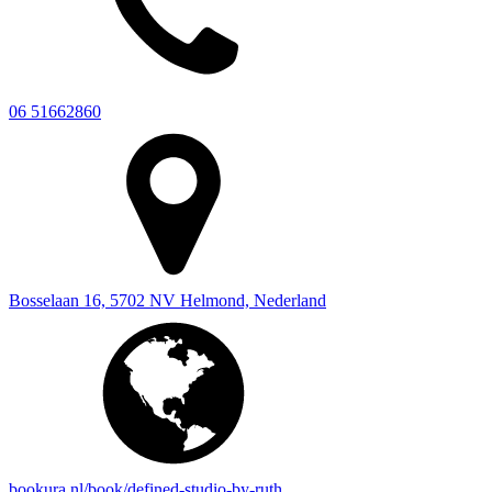
06 51662860
Bosselaan 16, 5702 NV Helmond, Nederland
bookura.nl/book/defined-studio-by-ruth