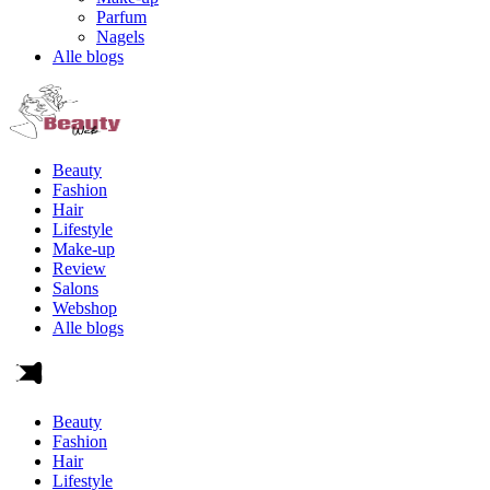
Parfum
Nagels
Alle blogs
Beauty
Fashion
Hair
Lifestyle
Make-up
Review
Salons
Webshop
Alle blogs
Beauty
Fashion
Hair
Lifestyle