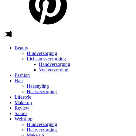
Beauty
Huidverzorging
Lichaamsverzorging
Handverzorging
Voetverzorging
Fashion
Hair
Haarstyling
Haarverzorging
Lifestyle
Make-up
Review
Salons
Webshop
Huidverzorging
Haarverzorging
Make-up