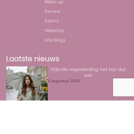
Make-up
Review
Salons
Webshop
Alle blogs
Laatste nieuws
Stijlvolle regenkleding; het kan dus
wel!
6 augustus 2026
8x het beste oogschaduw palette
door ons getest
3 augustus 2026