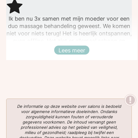
Ik ben nu 3x samen met mijn moeder voor een
duo massage behandeling geweest. We komen
niet voor niets terug! Het is heerlijk ontspannen,
even offline. Het ziet er allemaal schoon en
netjes uit. Zeker professioneel. Aanrader!
Lees meer
Sluiten
De informatie op deze website over salons is bedoeld
voor algemene informatieve doeleinden. Ondanks
zorgvuldigheid kunnen fouten of verouderde
gegevens voorkomen. De inhoud vervangt geen
professioneel advies op het gebied van veiligheid,
milieu of gezondheid; raadpleeg bij twijfel een
deskundige. Deze website bevat mogelijk links naar