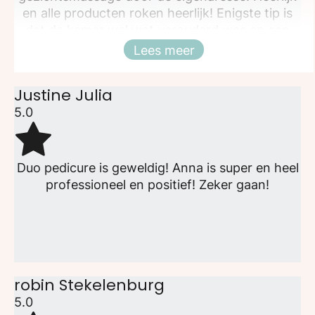
en alle producten roken heerlijk! Enigste tip is
dat de kamer wel wat verouderd was en een
upgrade kan gebruiken, maar het belangrijkste
Lees meer
Sluiten
was de massage en die was goed.
Justine Julia
5.0
Duo pedicure is geweldig! Anna is super en heel
professioneel en positief! Zeker gaan!
robin Stekelenburg
5.0