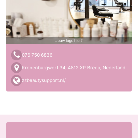
Jouw logo hier?
076 750 6836
Kronenburgwerf 34, 4812 XP Breda, Nederland
zzbeautysupport.nl/