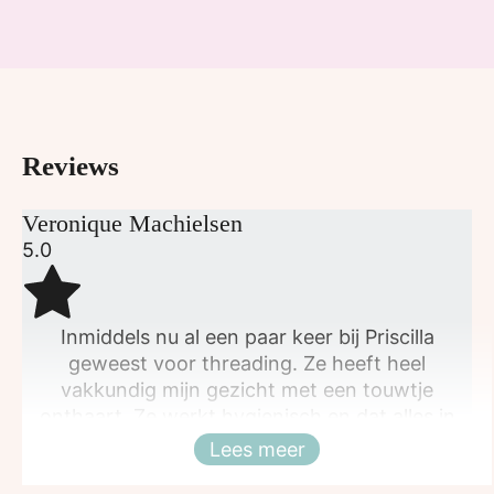
Reviews
Veronique Machielsen
5.0
Inmiddels nu al een paar keer bij Priscilla
geweest voor threading. Ze heeft heel
vakkundig mijn gezicht met een touwtje
onthaart. Ze werkt hygienisch en dat alles in
een fijne, relaxte sfeer. Priscilla heeft er een
Lees meer
Sluiten
tevreden klant bij!