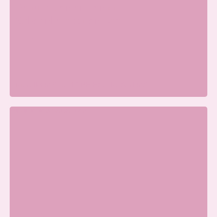
Beauty Center Renaat |
Schoonheidssalon Ede
Merellaan 8, 6713 BH Ede, Nederland
Wij zijn momenteel gesloten