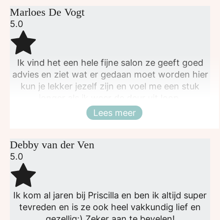
Marloes De Vogt
5.0
Ik vind het een hele fijne salon ze geeft goed
advies en ziet wat er gedaan moet worden hier
kun je lekker jezelf zijn en voel me een stuk
jonger als ik weer de deur uit loop.
Lees meer
Sluiten
Debby van der Ven
5.0
Ik kom al jaren bij Priscilla en ben ik altijd super
tevreden en is ze ook heel vakkundig lief en
gezellig:) Zeker aan te bevelen!