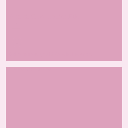
Skin & Glow Atelier Ede
Galvanistraat 7, 6716 AE Ede, Nederland
Wij zijn momenteel gesloten