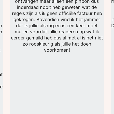
ontvangen maar alleen een pinbon dus
m
inderdaad nooit heb geweten wat de
regels zijn als ik geen officiële factuur heb
gekregen. Bovendien vind ik het jammer
an
dat ik jullie alsnog eens een keer moet
D
an
mailen voordat jullie reageren op wat ik
eerder gemaild heb dus al met al is het niet
zo rooskleurig als jullie het doen
t
voorkomen!
at
Ze
e