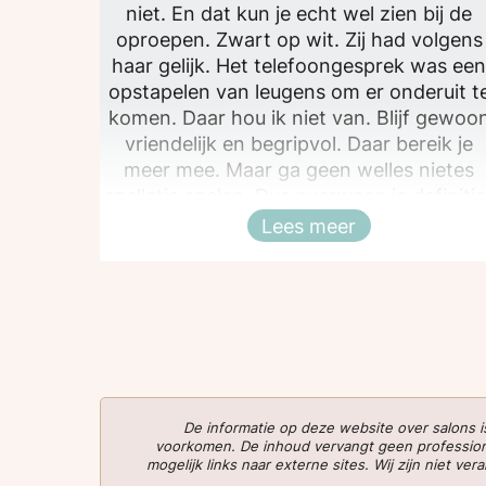
niet. En dat kun je echt wel zien bij de
oproepen. Zwart op wit. Zij had volgens
haar gelijk. Het telefoongesprek was ee
opstapelen van leugens om er onderuit t
komen. Daar hou ik niet van. Blijf gewoo
vriendelijk en begripvol. Daar bereik je
meer mee. Maar ga geen welles nietes
spelletje spelen. Dus overweeg je definitie
ontharen? KIES DAN ZEKER NIET VOOR
Lees meer
Sluiten
REDUHAIR! Weggegooid geld.
De informatie op deze website over salons
voorkomen. De inhoud vervangt geen professionee
mogelijk links naar externe sites. Wij zijn niet 