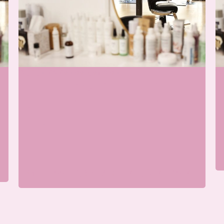
Wij zijn momenteel gesloten
Wi
Beauty Center Renaat |
Schoonheidssalon Ede
Merellaan 8, 6713 BH Ede, Nederland