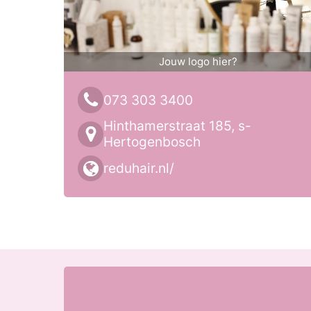
Jouw logo hier?
073 303 3400
Hinthamerstraat 185, s-
Hertogenbosch
reduhair.nl/