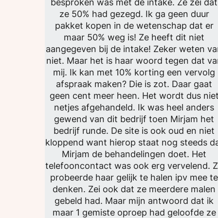
besproken was met de intake. Ze zei dat
ze 50% had gezegd. Ik ga geen duur
pakket kopen in de wetenschap dat er
maar 50% weg is! Ze heeft dit niet
aangegeven bij de intake! Zeker weten v
niet. Maar het is haar woord tegen dat v
mij. Ik kan met 10% korting een vervolg
afspraak maken? Die is zot. Daar gaat
geen cent meer heen. Het wordt dus nie
netjes afgehandeld. Ik was heel anders
gewend van dit bedrijf toen Mirjam het
bedrijf runde. De site is ook oud en niet
kloppend want hierop staat nog steeds d
Mirjam de behandelingen doet. Het
telefooncontact was ook erg vervelend. 
probeerde haar gelijk te halen ipv mee t
denken. Zei ook dat ze meerdere malen
gebeld had. Maar mijn antwoord dat ik
maar 1 gemiste oproep had geloofde ze