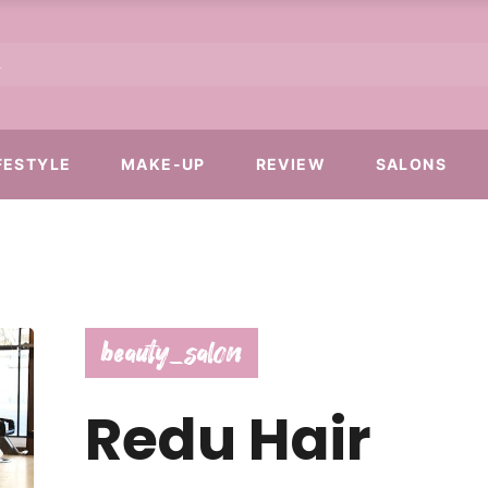
FESTYLE
MAKE-UP
REVIEW
SALONS
beauty_salon
Redu Hair