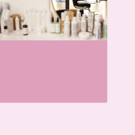
j zijn momenteel gesloten
Blissfullcare
Parkweg, 6717 HP Ede, Nederland