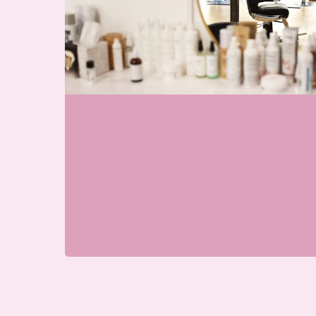
Wij zijn momenteel gesloten
Skin & Glow Atelier Ede
Galvanistraat 7, 6716 AE Ede,
Nederland