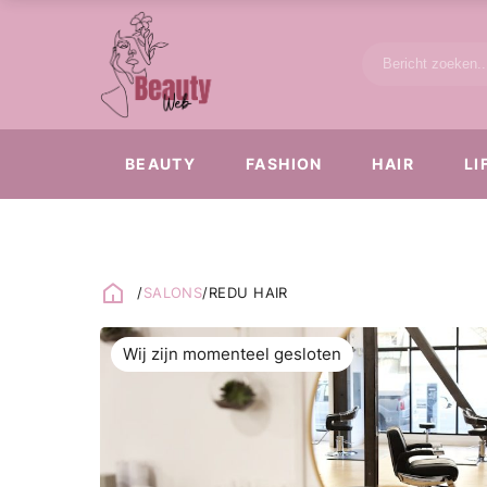
BEAUTY
FASHION
HAIR
LI
/
SALONS
/
REDU HAIR
Wij zijn momenteel gesloten