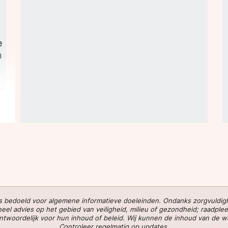
n
e
n
f
 is bedoeld voor algemene informatieve doeleinden. Ondanks zorgvuldi
l advies op het gebied van veiligheid, milieu of gezondheid; raadplee
verantwoordelijk voor hun inhoud of beleid. Wij kunnen de inhoud van de 
Controleer regelmatig op updates.