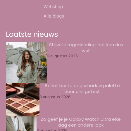
Webshop
Alle blogs
Laatste nieuws
Stijlvolle regenkleding; het kan dus
wel!
6 augustus 2026
8x het beste oogschaduw palette
door ons getest
3 augustus 2026
Zo geef je je Galaxy Watch Ultra elke
dag een andere look
3 augustus 2026