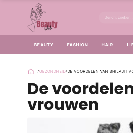
BEAUTY
FASHION
HAIR
LI
/
GEZONDHEID
/
DE VOORDELEN VAN SHILAJIT 
De voordelen 
vrouwen