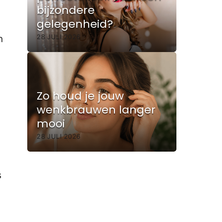
bijzondere
gelegenheid?
28 JULI 2026
n
Zo houd je jouw
wenkbrauwen langer
mooi
28 JULI 2026
s