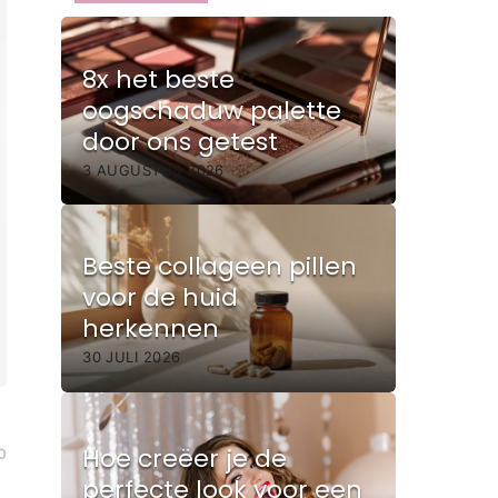
8x het beste
oogschaduw palette
door ons getest
3 AUGUSTUS 2026
Beste collageen pillen
voor de huid
herkennen
30 JULI 2026
Hoe creëer je de
0
perfecte look voor een