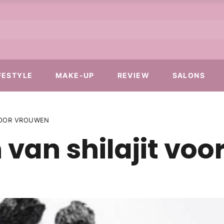
FESTYLE
MAKE-UP
REVIEW
SALONS
VOOR VROUWEN
van shilajit voo