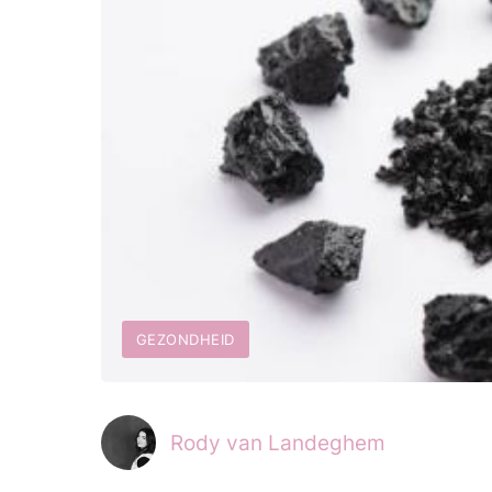
GEZONDHEID
Rody van Landeghem