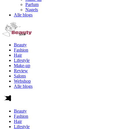
Parfum
Nagels
Alle blogs
Beauty
Fashion
Hair
Lifestyle
Make-up
Review
Salons
Webshop
Alle blogs
Beauty
Fashion
Hair
Lifestyle