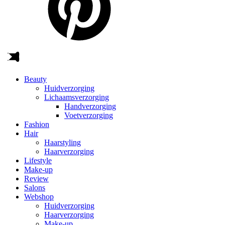
Beauty
Huidverzorging
Lichaamsverzorging
Handverzorging
Voetverzorging
Fashion
Hair
Haarstyling
Haarverzorging
Lifestyle
Make-up
Review
Salons
Webshop
Huidverzorging
Haarverzorging
Make-up