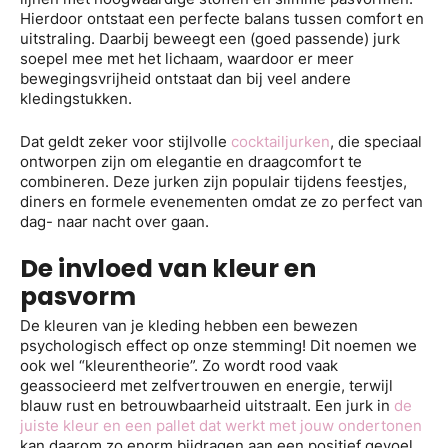
Hierdoor ontstaat een perfecte balans tussen comfort en
uitstraling. Daarbij beweegt een (goed passende) jurk
soepel mee met het lichaam, waardoor er meer
bewegingsvrijheid ontstaat dan bij veel andere
kledingstukken.
Dat geldt zeker voor stijlvolle
cocktailjurken
, die speciaal
ontworpen zijn om elegantie en draagcomfort te
combineren. Deze jurken zijn populair tijdens feestjes,
diners en formele evenementen omdat ze zo perfect van
dag- naar nacht over gaan.
De invloed van kleur en
pasvorm
De kleuren van je kleding hebben een bewezen
psychologisch effect op onze stemming! Dit noemen we
ook wel “kleurentheorie”. Zo wordt rood vaak
geassocieerd met zelfvertrouwen en energie, terwijl
blauw rust en betrouwbaarheid uitstraalt. Een jurk in
de
juiste kleur en een pallet dat werkt met jouw ondertonen
kan daarom zo enorm bijdragen aan een positief gevoel.