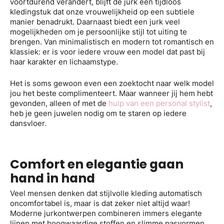
voortdurend verandert, blijft de jurk een tijdloos
kledingstuk dat onze vrouwelijkheid op een subtiele
manier benadrukt. Daarnaast biedt een jurk veel
mogelijkheden om je persoonlijke stijl tot uiting te
brengen. Van minimalistisch en modern tot romantisch en
klassiek: er is voor iedere vrouw een model dat past bij
haar karakter en lichaamstype.
Het is soms gewoon even een zoektocht naar welk model
jou het beste complimenteert. Maar wanneer jij hem hebt
gevonden, alleen of met de
hulp van een personal stylist
,
heb je geen juwelen nodig om te staren op iedere
dansvloer.
Comfort en elegantie gaan
hand in hand
Veel mensen denken dat stijlvolle kleding automatisch
oncomfortabel is, maar is dat zeker niet altijd waar!
Moderne jurkontwerpen combineren immers elegante
lijnen met hoogwaardige stoffen en slimme pasvormen.