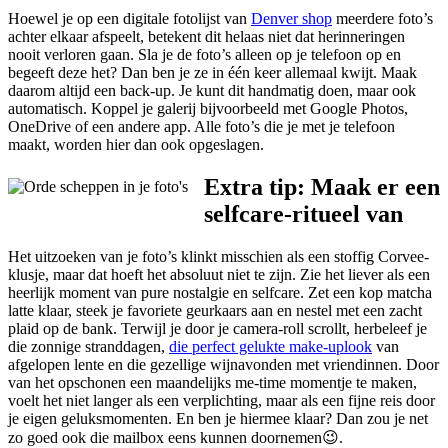
Hoewel je op een digitale fotolijst van
Denver shop
meerdere foto’s
achter elkaar afspeelt, betekent dit helaas niet dat herinneringen
nooit verloren gaan. Sla je de foto’s alleen op je telefoon op en
begeeft deze het? Dan ben je ze in één keer allemaal kwijt. Maak
daarom altijd een back-up. Je kunt dit handmatig doen, maar ook
automatisch. Koppel je galerij bijvoorbeeld met Google Photos,
OneDrive of een andere app. Alle foto’s die je met je telefoon
maakt, worden hier dan ook opgeslagen.
Extra tip: Maak er een
selfcare-ritueel van
Het uitzoeken van je foto’s klinkt misschien als een stoffig Corvee-
klusje, maar dat hoeft het absoluut niet te zijn. Zie het liever als een
heerlijk moment van pure nostalgie en selfcare. Zet een kop matcha
latte klaar, steek je favoriete geurkaars aan en nestel met een zacht
plaid op de bank. Terwijl je door je camera-roll scrollt, herbeleef je
die zonnige stranddagen,
die perfect gelukte make-uplook
van
afgelopen lente en die gezellige wijnavonden met vriendinnen. Door
van het opschonen een maandelijks me-time momentje te maken,
voelt het niet langer als een verplichting, maar als een fijne reis door
je eigen geluksmomenten. En ben je hiermee klaar? Dan zou je net
zo goed ook die mailbox eens kunnen doornemen😉.