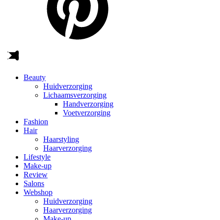
Beauty
Huidverzorging
Lichaamsverzorging
Handverzorging
Voetverzorging
Fashion
Hair
Haarstyling
Haarverzorging
Lifestyle
Make-up
Review
Salons
Webshop
Huidverzorging
Haarverzorging
Make-up