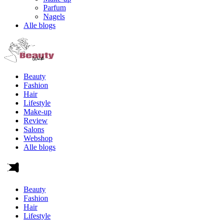
Parfum
Nagels
Alle blogs
Beauty
Fashion
Hair
Lifestyle
Make-up
Review
Salons
Webshop
Alle blogs
Beauty
Fashion
Hair
Lifestyle