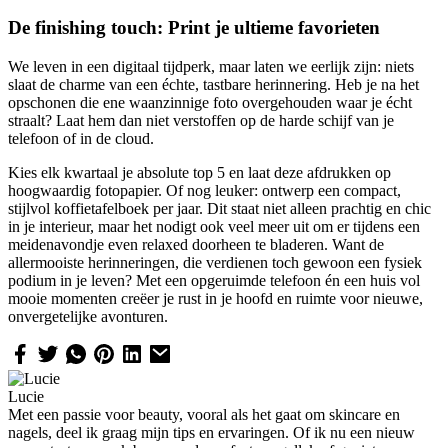
De finishing touch: Print je ultieme favorieten
We leven in een digitaal tijdperk, maar laten we eerlijk zijn: niets
slaat de charme van een échte, tastbare herinnering. Heb je na het
opschonen die ene waanzinnige foto overgehouden waar je écht
straalt? Laat hem dan niet verstoffen op de harde schijf van je
telefoon of in de cloud.
Kies elk kwartaal je absolute top 5 en laat deze afdrukken op
hoogwaardig fotopapier. Of nog leuker: ontwerp een compact,
stijlvol koffietafelboek per jaar. Dit staat niet alleen prachtig en chic
in je interieur, maar het nodigt ook veel meer uit om er tijdens een
meidenavondje even relaxed doorheen te bladeren. Want de
allermooiste herinneringen, die verdienen toch gewoon een fysiek
podium in je leven? Met een opgeruimde telefoon én een huis vol
mooie momenten creëer je rust in je hoofd en ruimte voor nieuwe,
onvergetelijke avonturen.
Lucie
Met een passie voor beauty, vooral als het gaat om skincare en
nagels, deel ik graag mijn tips en ervaringen. Of ik nu een nieuw