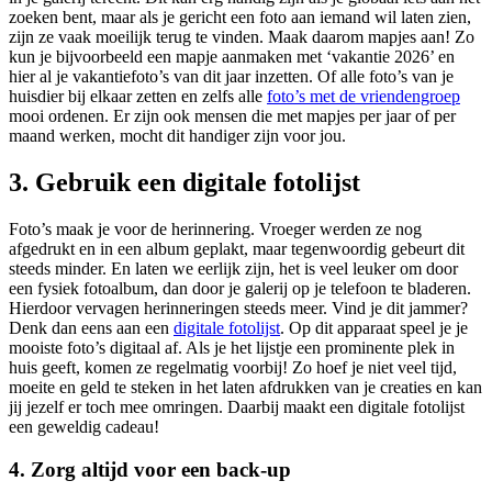
zoeken bent, maar als je gericht een foto aan iemand wil laten zien,
zijn ze vaak moeilijk terug te vinden. Maak daarom mapjes aan! Zo
kun je bijvoorbeeld een mapje aanmaken met ‘vakantie 2026’ en
hier al je vakantiefoto’s van dit jaar inzetten. Of alle foto’s van je
huisdier bij elkaar zetten en zelfs alle
foto’s met de vriendengroep
mooi ordenen. Er zijn ook mensen die met mapjes per jaar of per
maand werken, mocht dit handiger zijn voor jou.
3. Gebruik een digitale fotolijst
Foto’s maak je voor de herinnering. Vroeger werden ze nog
afgedrukt en in een album geplakt, maar tegenwoordig gebeurt dit
steeds minder. En laten we eerlijk zijn, het is veel leuker om door
een fysiek fotoalbum, dan door je galerij op je telefoon te bladeren.
Hierdoor vervagen herinneringen steeds meer. Vind je dit jammer?
Denk dan eens aan een
digitale fotolijst
. Op dit apparaat speel je je
mooiste foto’s digitaal af. Als je het lijstje een prominente plek in
huis geeft, komen ze regelmatig voorbij! Zo hoef je niet veel tijd,
moeite en geld te steken in het laten afdrukken van je creaties en kan
jij jezelf er toch mee omringen. Daarbij maakt een digitale fotolijst
een geweldig cadeau!
4. Zorg altijd voor een back-up