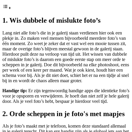
1. Wis dubbele of mislukte foto’s
Lang niet alle foto’s die in je galerij staan verdienen hier ook een
plekje in. Zo maken veel mensen bijvoorbeeld meerdere foto’s van
één moment. Zo weet je zeker dat er vast wel een mooie tussen zit,
maar de overige foto’s blijven meestal gewoon in de galerij staan.
Hierdoor puilt deze na verloop van tijd uit. Het wissen van dubbele
of mislukte foto’s is daarom een goede eerste stap om meer orde te
scheppen in je galerij. Doe dit bijvoorbeeld na elke photoshoot, eens
per week of een keer per maand. Wat je ook kiest, houdt hier een
schema voor bij. Als je dit niet doet, schiet het er na een tijdje al snel
bij in en wordt de chaos alleen maar groter.
Handige tip:
Er zijn tegenwoordig handige apps die identieke foto’s
voor je opsporen en verwijderen. Je hoeft dan niet zelf je hele galerij
door. Als je veel foto’s hebt, bespaar je hierdoor veel tijd.
2. Orde scheppen in je foto's met mapjes
Als je foto’s maakt met je telefoon, komen deze standaard allemaal
in je galerij terecht. Dit kan erg handig zijn als je globaal iets aan het