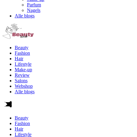
Parfum
Nagels
Alle blogs
Beauty
Fashion
Hair
Lifestyle
Make-up
Review
Salons
Webshop
Alle blogs
Beauty
Fashion
Hair
Lifestyle