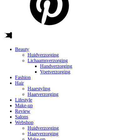
Beauty
Huidverzorging
Lichaamsverzorging
Handverzorging
Voetverzorging
Fashion
Hair
Haarstyling
Haarverzorging
Lifestyle
Make-up
Review
Salons
Webshop
Huidverzorging
Haarverzorging
Make-up