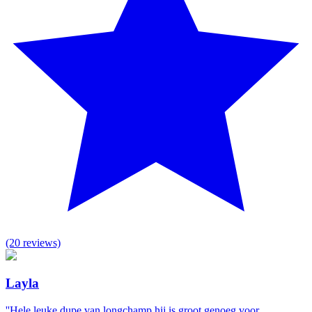
(20 reviews)
Layla
''Hele leuke dupe van longchamp hij is groot genoeg voor