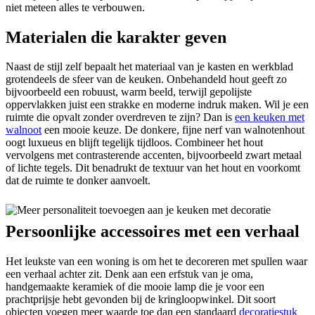
niet meteen alles te verbouwen.
Materialen die karakter geven
Naast de stijl zelf bepaalt het materiaal van je kasten en werkblad
grotendeels de sfeer van de keuken. Onbehandeld hout geeft zo
bijvoorbeeld een robuust, warm beeld, terwijl gepolijste
oppervlakken juist een strakke en moderne indruk maken. Wil je een
ruimte die opvalt zonder overdreven te zijn? Dan is
een keuken met
walnoot
een mooie keuze. De donkere, fijne nerf van walnotenhout
oogt luxueus en blijft tegelijk tijdloos. Combineer het hout
vervolgens met contrasterende accenten, bijvoorbeeld zwart metaal
of lichte tegels. Dit benadrukt de textuur van het hout en voorkomt
dat de ruimte te donker aanvoelt.
Persoonlijke accessoires met een verhaal
Het leukste van een woning is om het te decoreren met spullen waar
een verhaal achter zit. Denk aan een erfstuk van je oma,
handgemaakte keramiek of die mooie lamp die je voor een
prachtprijsje hebt gevonden bij de kringloopwinkel. Dit soort
objecten voegen meer waarde toe dan een standaard
decoratiestuk