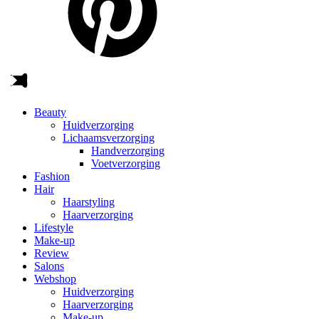
Beauty
Huidverzorging
Lichaamsverzorging
Handverzorging
Voetverzorging
Fashion
Hair
Haarstyling
Haarverzorging
Lifestyle
Make-up
Review
Salons
Webshop
Huidverzorging
Haarverzorging
Make-up