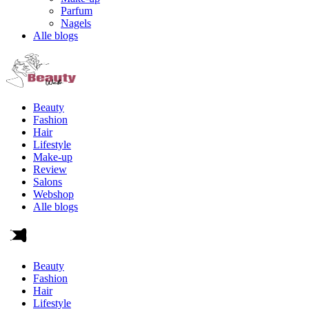
Parfum
Nagels
Alle blogs
Beauty
Fashion
Hair
Lifestyle
Make-up
Review
Salons
Webshop
Alle blogs
Beauty
Fashion
Hair
Lifestyle