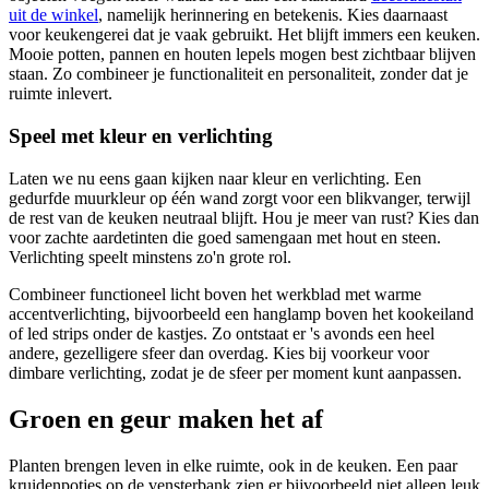
uit de winkel
, namelijk herinnering en betekenis. Kies daarnaast
voor keukengerei dat je vaak gebruikt. Het blijft immers een keuken.
Mooie potten, pannen en houten lepels mogen best zichtbaar blijven
staan. Zo combineer je functionaliteit en personaliteit, zonder dat je
ruimte inlevert.
Speel met kleur en verlichting
Laten we nu eens gaan kijken naar kleur en verlichting. Een
gedurfde muurkleur op één wand zorgt voor een blikvanger, terwijl
de rest van de keuken neutraal blijft. Hou je meer van rust? Kies dan
voor zachte aardetinten die goed samengaan met hout en steen.
Verlichting speelt minstens zo'n grote rol.
Combineer functioneel licht boven het werkblad met warme
accentverlichting, bijvoorbeeld een hanglamp boven het kookeiland
of led strips onder de kastjes. Zo ontstaat er 's avonds een heel
andere, gezelligere sfeer dan overdag. Kies bij voorkeur voor
dimbare verlichting, zodat je de sfeer per moment kunt aanpassen.
Groen en geur maken het af
Planten brengen leven in elke ruimte, ook in de keuken. Een paar
kruidenpotjes op de vensterbank zien er bijvoorbeeld niet alleen leuk