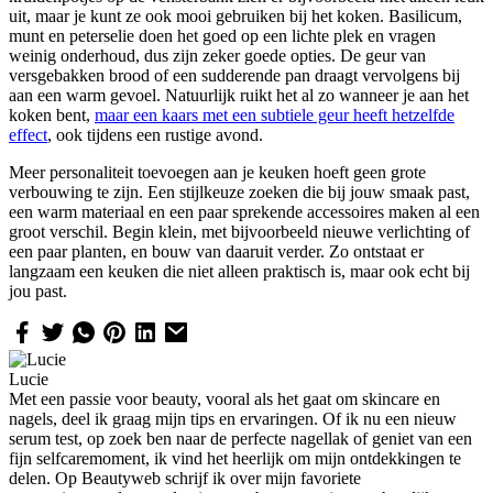
uit, maar je kunt ze ook mooi gebruiken bij het koken. Basilicum,
munt en peterselie doen het goed op een lichte plek en vragen
weinig onderhoud, dus zijn zeker goede opties. De geur van
versgebakken brood of een sudderende pan draagt vervolgens bij
aan een warm gevoel. Natuurlijk ruikt het al zo wanneer je aan het
koken bent,
maar een kaars met een subtiele geur heeft hetzelfde
effect
, ook tijdens een rustige avond.
Meer personaliteit toevoegen aan je keuken hoeft geen grote
verbouwing te zijn. Een stijlkeuze zoeken die bij jouw smaak past,
een warm materiaal en een paar sprekende accessoires maken al een
groot verschil. Begin klein, met bijvoorbeeld nieuwe verlichting of
een paar planten, en bouw van daaruit verder. Zo ontstaat er
langzaam een keuken die niet alleen praktisch is, maar ook echt bij
jou past.
Lucie
Met een passie voor beauty, vooral als het gaat om skincare en
nagels, deel ik graag mijn tips en ervaringen. Of ik nu een nieuw
serum test, op zoek ben naar de perfecte nagellak of geniet van een
fijn selfcaremoment, ik vind het heerlijk om mijn ontdekkingen te
delen. Op Beautyweb schrijf ik over mijn favoriete