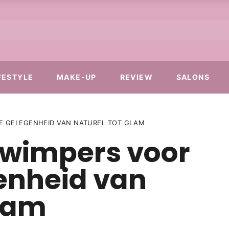
FESTYLE
MAKE-UP
REVIEW
SALONS
RE GELEGENHEID VAN NATUREL TOT GLAM
pwimpers voor
enheid van
glam