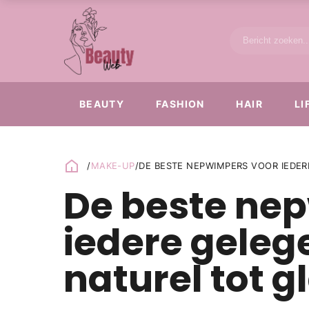
BEAUTY
FASHION
HAIR
LI
/
MAKE-UP
/
DE BESTE NEPWIMPERS VOOR IEDE
De beste ne
iedere geleg
naturel tot 