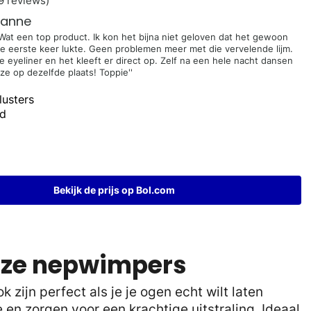
9 reviews)
anne
Wat een top product. Ik kon het bijna niet geloven dat het gewoon
e eerste keer lukte. Geen problemen meer met die vervelende lijm.
e eyeliner en het kleeft er direct op. Zelf na een hele nacht dansen
ze op dezelfde plaats! Toppie''
lusters
md
Bekijk de prijs op Bol.com
uze nepwimpers
zijn perfect als je je ogen echt wilt laten
 en zorgen voor een krachtige uitstraling. Ideaal