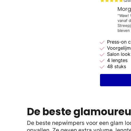
(26
Morg
''Waw! 
vanaf d
Streepj
bleven 
Press-on c
Voorgelij
Salon look
4 lengtes
48 stuks
De beste glamoure
De beste nepwimpers voor een glam look 
opvallen. Ze geven extra volume, lengte