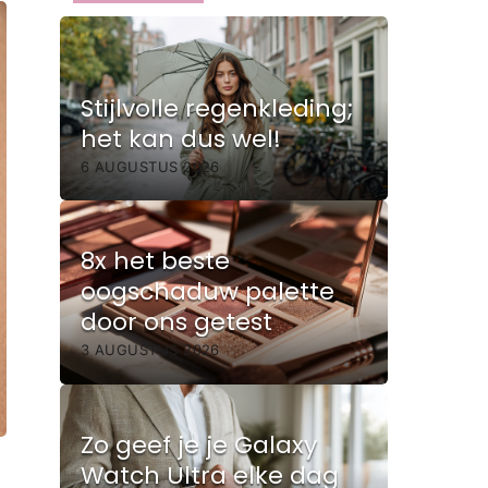
Stijlvolle regenkleding;
het kan dus wel!
6 AUGUSTUS 2026
8x het beste
oogschaduw palette
door ons getest
3 AUGUSTUS 2026
Zo geef je je Galaxy
Watch Ultra elke dag