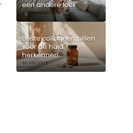
een andere look
9
3 AUGUSTUS 2026
Beste collageen pillen
voor de huid
herkennen
30 JULI 2026