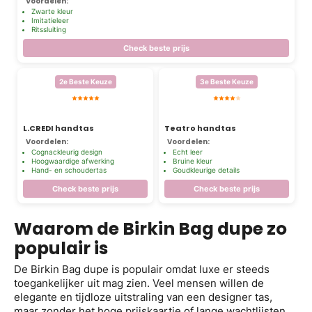
Voordelen:
Zwarte kleur
Imitatieleer
Ritssluiting
Check beste prijs
2e Beste Keuze
3e Beste Keuze
L.CREDI handtas
Teatro handtas
Voordelen:
Voordelen:
Cognackleurig design
Echt leer
Hoogwaardige afwerking
Bruine kleur
Hand- en schoudertas
Goudkleurige details
Check beste prijs
Check beste prijs
Waarom de Birkin Bag dupe zo
populair is
De Birkin Bag dupe is populair omdat luxe er steeds
toegankelijker uit mag zien. Veel mensen willen de
elegante en tijdloze uitstraling van een designer tas,
maar zonder het hoge prijskaartje of lange wachtlijsten.