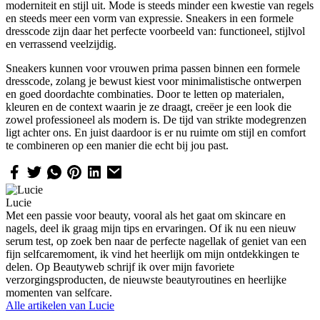
moderniteit en stijl uit. Mode is steeds minder een kwestie van regels
en steeds meer een vorm van expressie. Sneakers in een formele
dresscode zijn daar het perfecte voorbeeld van: functioneel, stijlvol
en verrassend veelzijdig.
Sneakers kunnen voor vrouwen prima passen binnen een formele
dresscode, zolang je bewust kiest voor minimalistische ontwerpen
en goed doordachte combinaties. Door te letten op materialen,
kleuren en de context waarin je ze draagt, creëer je een look die
zowel professioneel als modern is. De tijd van strikte modegrenzen
ligt achter ons. En juist daardoor is er nu ruimte om stijl en comfort
te combineren op een manier die echt bij jou past.
Lucie
Met een passie voor beauty, vooral als het gaat om skincare en
nagels, deel ik graag mijn tips en ervaringen. Of ik nu een nieuw
serum test, op zoek ben naar de perfecte nagellak of geniet van een
fijn selfcaremoment, ik vind het heerlijk om mijn ontdekkingen te
delen. Op Beautyweb schrijf ik over mijn favoriete
verzorgingsproducten, de nieuwste beautyroutines en heerlijke
momenten van selfcare.
Alle artikelen van
Lucie