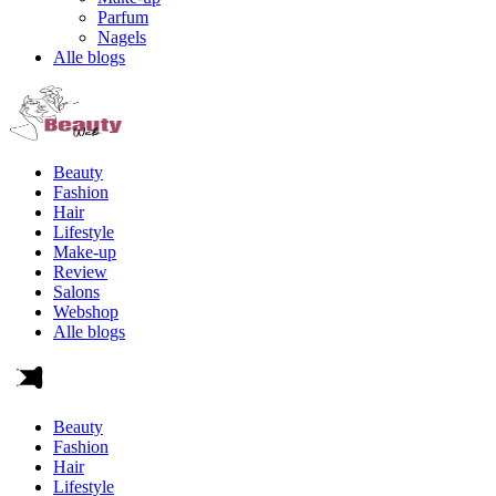
Parfum
Nagels
Alle blogs
Beauty
Fashion
Hair
Lifestyle
Make-up
Review
Salons
Webshop
Alle blogs
Beauty
Fashion
Hair
Lifestyle