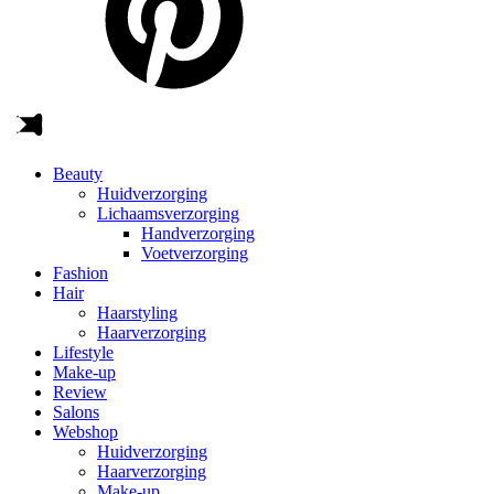
Beauty
Huidverzorging
Lichaamsverzorging
Handverzorging
Voetverzorging
Fashion
Hair
Haarstyling
Haarverzorging
Lifestyle
Make-up
Review
Salons
Webshop
Huidverzorging
Haarverzorging
Make-up