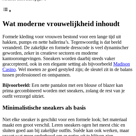
Wat moderne vrouwelijkheid inhoudt
Formele kleding voor vrouwen bestond voor een lange tijd uit
hakken, pumps en nette ballerina’s. Tegenwoordig is dat beeld
veranderd. De zakelijke en formele dresscode is veel dynamischer
geworden, zeker in creatieve sectoren en moderne
kantooromgevingen. Sneakers worden daarbij steeds vaker
geaccepteerd, ook in een elegante setting als bijvoorbeeld
Madison
Casino
. Wel moeten ze goed gestyled zijn; de sleutel zit in de balans
tussen professioneel en ontspannen.
Bijvoorbeeld:
Een nette pantalon met een blouse of blazer kan
prima gecombineerd worden met sneakers, zolang de rest van je
outfit verzorgd uitziet.
Minimalistische sneakers als basis
Niet elke sneaker is geschikt voor een formele look; het materiaal
maakt een groot verschil. Leren sneakers ogen het meest chic en
sluiten goed aan bij zakelijke outfits. Suède kan ook werken, maar
vraagt wat meer onderhoud om er netjes uit te blijven zien.