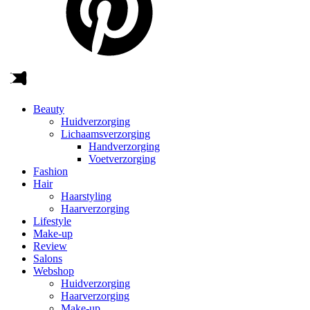
Beauty
Huidverzorging
Lichaamsverzorging
Handverzorging
Voetverzorging
Fashion
Hair
Haarstyling
Haarverzorging
Lifestyle
Make-up
Review
Salons
Webshop
Huidverzorging
Haarverzorging
Make-up