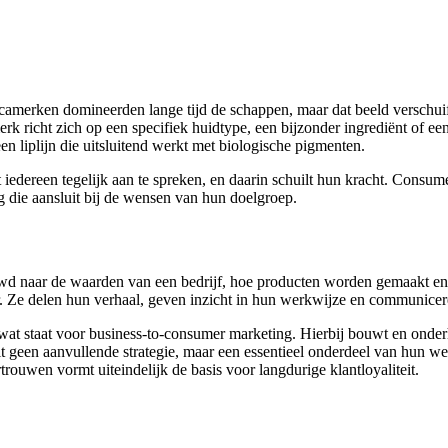
icamerken domineerden lange tijd de schappen, maar dat beeld verschui
rk richt zich op een specifiek huidtype, een bijzonder ingrediënt of ee
en liplijn die uitsluitend werkt met biologische pigmenten.
t iedereen tegelijk aan te spreken, en daarin schuilt hun kracht. Consu
g die aansluit bij de wensen van hun doelgroep.
uwd naar de waarden van een bedrijf, hoe producten worden gemaakt en
. Ze delen hun verhaal, geven inzicht in hun werkwijze en communicer
 wat staat voor business-to-consumer marketing. Hierbij bouwt en onder
t geen aanvullende strategie, maar een essentieel onderdeel van hun we
ouwen vormt uiteindelijk de basis voor langdurige klantloyaliteit.