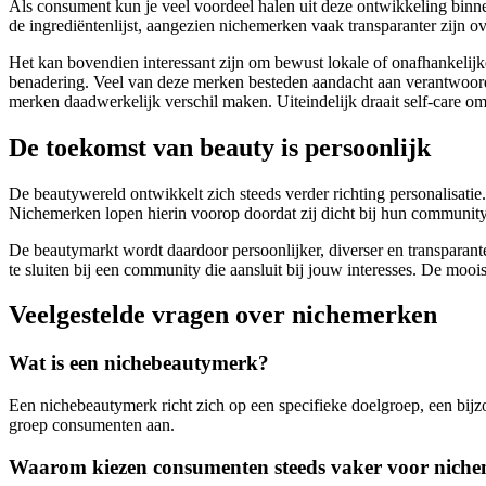
Als consument kun je veel voordeel halen uit deze ontwikkeling binne
de ingrediëntenlijst, aangezien nichemerken vaak transparanter zijn o
Het kan bovendien interessant zijn om bewust lokale of onafhankelij
benadering. Veel van deze merken besteden aandacht aan verantwoorde
merken daadwerkelijk verschil maken. Uiteindelijk draait self-care o
De toekomst van beauty is persoonlijk
De beautywereld ontwikkelt zich steeds verder richting personalisati
Nichemerken lopen hierin voorop doordat zij dicht bij hun community
De beautymarkt wordt daardoor persoonlijker, diverser en transparante
te sluiten bij een community die aansluit bij jouw interesses. De moo
Veelgestelde vragen over nichemerken
Wat is een nichebeautymerk?
Een nichebeautymerk richt zich op een specifieke doelgroep, een bijzo
groep consumenten aan.
Waarom kiezen consumenten steeds vaker voor nich