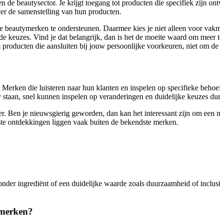
n de beautysector. Je krijgt toegang tot producten die specifiek zijn 
ver de samenstelling van hun producten.
ke beautymerken te ondersteunen. Daarmee kies je niet alleen voor vak
 keuzes. Vind je dat belangrijk, dan is het de moeite waard om meer 
m producten die aansluiten bij jouw persoonlijke voorkeuren, niet om 
e. Merken die luisteren naar hun klanten en inspelen op specifieke be
 staan, snel kunnen inspelen op veranderingen en duidelijke keuzes d
r. Ben je nieuwsgierig geworden, dan kan het interessant zijn om een ni
iste ontdekkingen liggen vaak buiten de bekendste merken.
nder ingrediënt of een duidelijke waarde zoals duurzaamheid of inclusi
emerken?