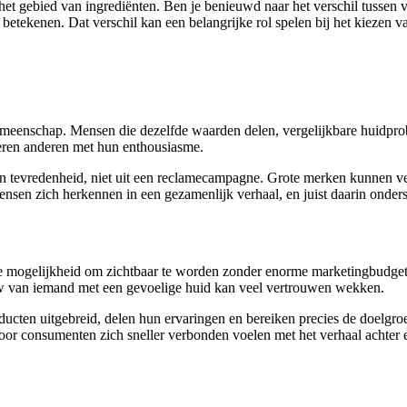
gebied van ingrediënten. Ben je benieuwd naar het verschil tussen ve
e betekenen. Dat verschil kan een belangrijke rol spelen bij het kiezen 
meenschap. Mensen die dezelfde waarden delen, vergelijkbare huidprobl
reren anderen met hun enthousiasme.
n tevredenheid, niet uit een reclamecampagne. Grote merken kunnen ve
ensen zich herkennen in een gezamenlijk verhaal, en juist daarin onde
e mogelijkheid om zichtbaar te worden zonder enorme marketingbudgett
eview van iemand met een gevoelige huid kan veel vertrouwen wekken.
roducten uitgebreid, delen hun ervaringen en bereiken precies de doelg
oor consumenten zich sneller verbonden voelen met het verhaal achter 