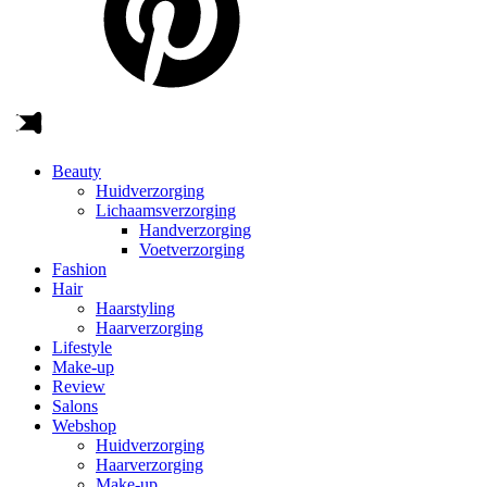
Beauty
Huidverzorging
Lichaamsverzorging
Handverzorging
Voetverzorging
Fashion
Hair
Haarstyling
Haarverzorging
Lifestyle
Make-up
Review
Salons
Webshop
Huidverzorging
Haarverzorging
Make-up