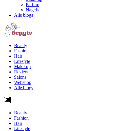
Parfum
Nagels
Alle blogs
Beauty
Fashion
Hair
Lifestyle
Make-up
Review
Salons
Webshop
Alle blogs
Beauty
Fashion
Hair
Lifestyle