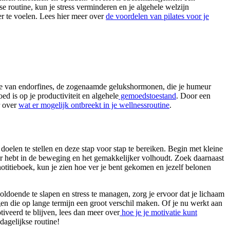
e routine, kun je stress verminderen en je algehele welzijn
er te voelen. Lees hier meer over
de voordelen van pilates voor je
ctie van endorfines, de zogenaamde gelukshormonen, die je humeur
d is op je productiviteit en algehele
gemoedstoestand
. Door een
r over
wat er mogelijk ontbreekt in je wellnessroutine
.
 doelen te stellen en deze stap voor stap te bereiken. Begin met kleine
zier hebt in de beweging en het gemakkelijker volhoudt. Zoek daarnaast
titieboek, kun je zien hoe ver je bent gekomen en jezelf belonen
ldoende te slapen en stress te managen, zorg je ervoor dat je lichaam
en die op lange termijn een groot verschil maken. Of je nu werkt aan
motiveerd te blijven, lees dan meer over
hoe je je motivatie kunt
dagelijkse routine!