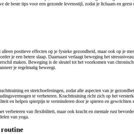
we de beste tips voor een gezonde levensstijl, zodat je lichaam en gees
 alleen positieve effecten op je fysieke gezondheid, maar ook op je men
bevorder je een betere slaap. Daarnaast verlaagt beweging het stressnivea
chil maken. Beweging is de sleutel tot het voorkomen van chronische zi
 wanneer je regelmatig beweegt.
rachttraining en stretchoefeningen, zodat alle aspecten van je gezondh
houdingsvermogen te verbeteren. Krachttraining richt zich op het verste
teit en helpen spierpijn te verminderen door je spieren en gewrichten 
j het verbeteren van flexibiliteit, maar ook kracht en mentale rust bevor
delen van yoga.
 routine