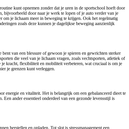
 routine kunt opnemen zonder dat je uren in de sportschool hoeft door
bijvoorbeeld door naar je werk te lopen of je auto verder van je
er om je lichaam meer in beweging te krijgen. Ook het regelmatig
eranderingen zoals deze kunnen je dagelijkse beweging aanzienlijk
de bent van een blessure of gewoon je spieren en gewrichten sterker
orten die veel van je lichaam vragen, zoals vechtsporten, atletiek of
kracht, flexibiliteit en mobiliteit verbeteren, wat cruciaal is om je
nier je grenzen kunt verleggen.
 energie en vitaliteit. Het is belangrijk om een gebalanceerd dieet te
 Een ander essentieel onderdeel van een gezonde levensstijl is
kunnen herstellen en opladen. Tot slot is stressmanagement een