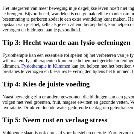
Het integreren van meer beweging in je dagelijkse leven hoeft niet in
te brengen. Bijvoorbeeld, wandelen is een gemakkelijke manier om mee
bestemming te parkeren zodat je een extra wandeling kunt maken. Het 
opstaan van je stoel, zelfs als je een zittend beroep hebt, kan helpen 
verhogen en bijdragen aan je gezondheid.
Tip 3: Hecht waarde aan fysio-oefeningen
Fysiotherapie kan een essentiële rol spelen bij het verbeteren van je
wilt maken, fysiotherapeuten kunnen je helpen met gerichte oefeningen
klimmen.
Fysiotherapie in Klimmen
kan jou helpen met het bereiken va
prestaties te verhogen en blessures te vermijden tijdens het klimmen. 
Tip 4: Kies de juiste voeding
Naast beweging zijn er andere gewoonten die bijdragen aan een gezonde
volgen met veel groenten, fruit, magere eiwitten en gezonde vetten. 
hydratatie. Drink voldoende water gedurende de dag om gehydrateerd t
Tip 5: Neem rust en verlaag stress
Voldoende slaap is ook cruciaal voor herstel en energie. Zorg ervoor da