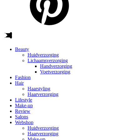
Beauty
Huidverzorging
Lichaamsverzorging
Handverzorging
Voetverzorging
Fashion
Hair
Haarstyling
Haarverzorging
Lifestyle
Make-up
Review
Salons
Webshop
Huidverzorging
Haarverzorging
Make-up