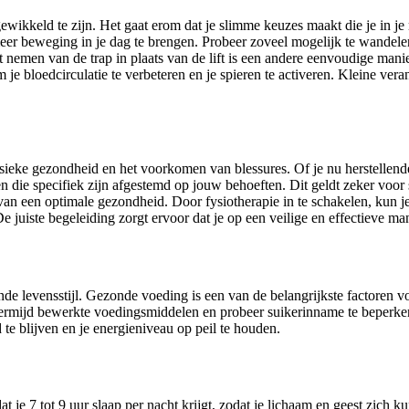
gewikkeld te zijn. Het gaat erom dat je slimme keuzes maakt die je in je
r beweging in je dag te brengen. Probeer zoveel mogelijk te wandelen, 
nemen van de trap in plaats van de lift is een andere eenvoudige mani
om je bloedcirculatie te verbeteren en je spieren te activeren. Kleine v
 fysieke gezondheid en het voorkomen van blessures. Of je nu herstellen
 die specifiek zijn afgestemd op jouw behoeften. Dit geldt zeker voor sp
n een optimale gezondheid. Door fysiotherapie in te schakelen, kun je je 
De juiste begeleiding zorgt ervoor dat je op een veilige en effectieve ma
 levensstijl. Gezonde voeding is een van de belangrijkste factoren voor
Vermijd bewerkte voedingsmiddelen en probeer suikerinname te beperken.
e blijven en je energieniveau op peil te houden.
t je 7 tot 9 uur slaap per nacht krijgt, zodat je lichaam en geest zich 