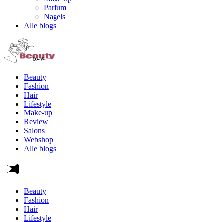
Parfum
Nagels
Alle blogs
Beauty
Fashion
Hair
Lifestyle
Make-up
Review
Salons
Webshop
Alle blogs
Beauty
Fashion
Hair
Lifestyle