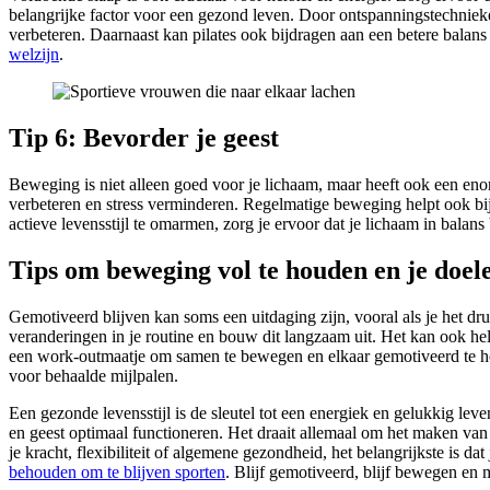
belangrijke factor voor een gezond leven. Door ontspanningstechnieken
verbeteren. Daarnaast kan pilates ook bijdragen aan een betere balans
welzijn
.
Tip 6: Bevorder je geest
Beweging is niet alleen goed voor je lichaam, maar heeft ook een eno
verbeteren en stress verminderen. Regelmatige beweging helpt ook bij 
actieve levensstijl te omarmen, zorg je ervoor dat je lichaam in balans
Tips om beweging vol te houden en je doel
Gemotiveerd blijven kan soms een uitdaging zijn, vooral als je het druk
veranderingen in je routine en bouw dit langzaam uit. Het kan ook hel
een work-outmaatje om samen te bewegen en elkaar gemotiveerd te hou
voor behaalde mijlpalen.
Een gezonde levensstijl is de sleutel tot een energiek en gelukkig le
en geest optimaal functioneren. Het draait allemaal om het maken van
je kracht, flexibiliteit of algemene gezondheid, het belangrijkste is dat
behouden om te blijven sporten
. Blijf gemotiveerd, blijf bewegen en 