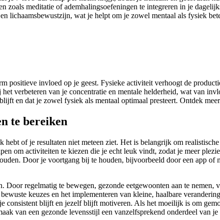
 zoals meditatie of ademhalingsoefeningen te integreren in je dagelijks
 en lichaamsbewustzijn, wat je helpt om je zowel mentaal als fysiek bet
rm positieve invloed op je geest. Fysieke activiteit verhoogt de produ
het verbeteren van je concentratie en mentale helderheid, wat van invloe
 blijft en dat je zowel fysiek als mentaal optimaal presteert. Ontdek mee
en te bereiken
 hebt of je resultaten niet meteen ziet. Het is belangrijk om realistische
pen om activiteiten te kiezen die je echt leuk vindt, zodat je meer ple
den. Door je voortgang bij te houden, bijvoorbeeld door een app of no
ven. Door regelmatig te bewegen, gezonde eetgewoonten aan te nemen, vo
 bewuste keuzes en het implementeren van kleine, haalbare verandering
 je consistent blijft en jezelf blijft motiveren. Als het moeilijk is om ge
maak van een gezonde levensstijl een vanzelfsprekend onderdeel van je 