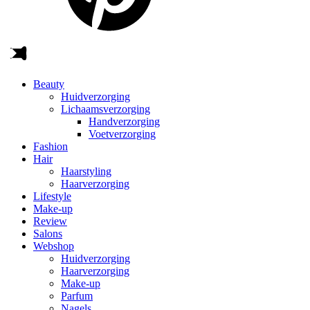
Beauty
Huidverzorging
Lichaamsverzorging
Handverzorging
Voetverzorging
Fashion
Hair
Haarstyling
Haarverzorging
Lifestyle
Make-up
Review
Salons
Webshop
Huidverzorging
Haarverzorging
Make-up
Parfum
Nagels