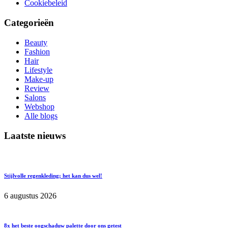
Cookiebeleid
Categorieën
Beauty
Fashion
Hair
Lifestyle
Make-up
Review
Salons
Webshop
Alle blogs
Laatste nieuws
Stijlvolle regenkleding; het kan dus wel!
6 augustus 2026
8x het beste oogschaduw palette door ons getest