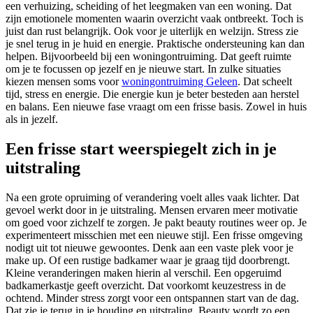
een verhuizing, scheiding of het leegmaken van een woning. Dat
zijn emotionele momenten waarin overzicht vaak ontbreekt. Toch is
juist dan rust belangrijk. Ook voor je uiterlijk en welzijn. Stress zie
je snel terug in je huid en energie. Praktische ondersteuning kan dan
helpen. Bijvoorbeeld bij een woningontruiming. Dat geeft ruimte
om je te focussen op jezelf en je nieuwe start. In zulke situaties
kiezen mensen soms voor
woningontruiming Geleen
. Dat scheelt
tijd, stress en energie. Die energie kun je beter besteden aan herstel
en balans. Een nieuwe fase vraagt om een frisse basis. Zowel in huis
als in jezelf.
Een frisse start weerspiegelt zich in je
uitstraling
Na een grote opruiming of verandering voelt alles vaak lichter. Dat
gevoel werkt door in je uitstraling. Mensen ervaren meer motivatie
om goed voor zichzelf te zorgen. Je pakt beauty routines weer op. Je
experimenteert misschien met een nieuwe stijl. Een frisse omgeving
nodigt uit tot nieuwe gewoontes. Denk aan een vaste plek voor je
make up. Of een rustige badkamer waar je graag tijd doorbrengt.
Kleine veranderingen maken hierin al verschil. Een opgeruimd
badkamerkastje geeft overzicht. Dat voorkomt keuzestress in de
ochtend. Minder stress zorgt voor een ontspannen start van de dag.
Dat zie je terug in je houding en uitstraling. Beauty wordt zo een