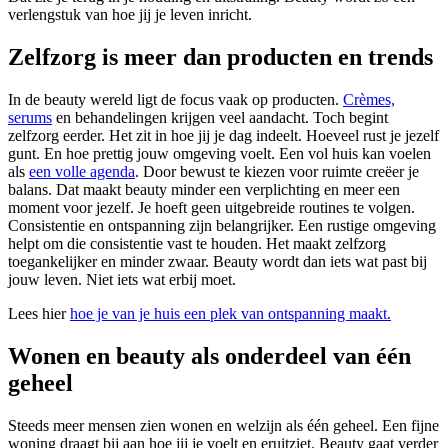
verlengstuk van hoe jij je leven inricht.
Zelfzorg is meer dan producten en trends
In de beauty wereld ligt de focus vaak op producten.
Crèmes,
serums
en behandelingen krijgen veel aandacht. Toch begint
zelfzorg eerder. Het zit in hoe jij je dag indeelt. Hoeveel rust je jezelf
gunt. En hoe prettig jouw omgeving voelt. Een vol huis kan voelen
als
een volle agenda
. Door bewust te kiezen voor ruimte creëer je
balans. Dat maakt beauty minder een verplichting en meer een
moment voor jezelf. Je hoeft geen uitgebreide routines te volgen.
Consistentie en ontspanning zijn belangrijker. Een rustige omgeving
helpt om die consistentie vast te houden. Het maakt zelfzorg
toegankelijker en minder zwaar. Beauty wordt dan iets wat past bij
jouw leven. Niet iets wat erbij moet.
Lees hier
hoe je van je huis een plek van ontspanning maakt.
Wonen en beauty als onderdeel van één
geheel
Steeds meer mensen zien wonen en welzijn als één geheel. Een fijne
woning draagt bij aan hoe jij je voelt en eruitziet. Beauty gaat verder