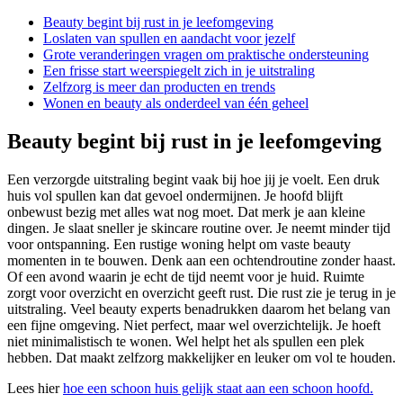
Beauty begint bij rust in je leefomgeving
Loslaten van spullen en aandacht voor jezelf
Grote veranderingen vragen om praktische ondersteuning
Een frisse start weerspiegelt zich in je uitstraling
Zelfzorg is meer dan producten en trends
Wonen en beauty als onderdeel van één geheel
Beauty begint bij rust in je leefomgeving
Een verzorgde uitstraling begint vaak bij hoe jij je voelt. Een druk
huis vol spullen kan dat gevoel ondermijnen. Je hoofd blijft
onbewust bezig met alles wat nog moet. Dat merk je aan kleine
dingen. Je slaat sneller je skincare routine over. Je neemt minder tijd
voor ontspanning. Een rustige woning helpt om vaste beauty
momenten in te bouwen. Denk aan een ochtendroutine zonder haast.
Of een avond waarin je echt de tijd neemt voor je huid. Ruimte
zorgt voor overzicht en overzicht geeft rust. Die rust zie je terug in je
uitstraling. Veel beauty experts benadrukken daarom het belang van
een fijne omgeving. Niet perfect, maar wel overzichtelijk. Je hoeft
niet minimalistisch te wonen. Wel helpt het als spullen een plek
hebben. Dat maakt zelfzorg makkelijker en leuker om vol te houden.
Lees hier
hoe een schoon huis gelijk staat aan een schoon hoofd.