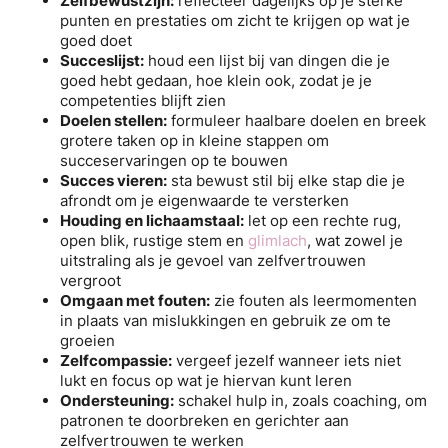
Zelfbewustzijn:
reflecteer dagelijks op je sterke
punten en prestaties om zicht te krijgen op wat je
goed doet
Succeslijst:
houd een lijst bij van dingen die je
goed hebt gedaan, hoe klein ook, zodat je je
competenties blijft zien
Doelen stellen:
formuleer haalbare doelen en breek
grotere taken op in kleine stappen om
succeservaringen op te bouwen
Succes vieren:
sta bewust stil bij elke stap die je
afrondt om je eigenwaarde te versterken
Houding en lichaamstaal:
let op een rechte rug,
open blik, rustige stem en
glimlach
, wat zowel je
uitstraling als je gevoel van zelfvertrouwen
vergroot
Omgaan met fouten:
zie fouten als leermomenten
in plaats van mislukkingen en gebruik ze om te
groeien
Zelfcompassie:
vergeef jezelf wanneer iets niet
lukt en focus op wat je hiervan kunt leren
Ondersteuning:
schakel hulp in, zoals coaching, om
patronen te doorbreken en gerichter aan
zelfvertrouwen te werken