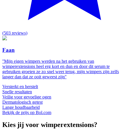
(503 reviews)
Faan
''Mijn eigen wimpers werden na het gebruiken van
wimperextensions heel erg kort en dun en door dit serum te
gebruiken groeien ze zo snel weer terug, mijn wimpers zijn zelfs
langer dan dat ze ooit geweest zijn''
Versterkt en herstelt
Snelle resultaten
Veilig voor gevoelige ogen
Dermatologisch getest
Lange houdbaarheid
Bekijk de prijs op Bol.com
Kies jij voor wimperextensions?