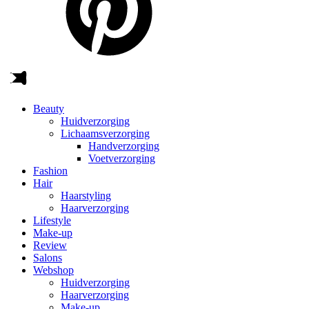
Beauty
Huidverzorging
Lichaamsverzorging
Handverzorging
Voetverzorging
Fashion
Hair
Haarstyling
Haarverzorging
Lifestyle
Make-up
Review
Salons
Webshop
Huidverzorging
Haarverzorging
Make-up