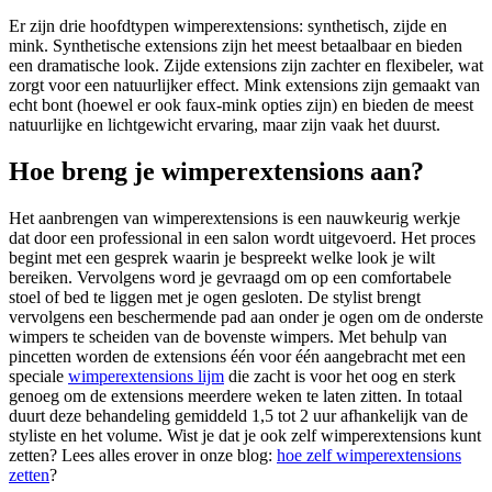
Er zijn drie hoofdtypen wimperextensions: synthetisch, zijde en
mink. Synthetische extensions zijn het meest betaalbaar en bieden
een dramatische look. Zijde extensions zijn zachter en flexibeler, wat
zorgt voor een natuurlijker effect. Mink extensions zijn gemaakt van
echt bont (hoewel er ook faux-mink opties zijn) en bieden de meest
natuurlijke en lichtgewicht ervaring, maar zijn vaak het duurst.
Hoe breng je wimperextensions aan?
Het aanbrengen van wimperextensions is een nauwkeurig werkje
dat door een professional in een salon wordt uitgevoerd. Het proces
begint met een gesprek waarin je bespreekt welke look je wilt
bereiken. Vervolgens word je gevraagd om op een comfortabele
stoel of bed te liggen met je ogen gesloten. De stylist brengt
vervolgens een beschermende pad aan onder je ogen om de onderste
wimpers te scheiden van de bovenste wimpers. Met behulp van
pincetten worden de extensions één voor één aangebracht met een
speciale
wimperextensions lijm
die zacht is voor het oog en sterk
genoeg om de extensions meerdere weken te laten zitten. In totaal
duurt deze behandeling gemiddeld 1,5 tot 2 uur afhankelijk van de
styliste en het volume. Wist je dat je ook zelf wimperextensions kunt
zetten? Lees alles erover in onze blog:
hoe zelf wimperextensions
zetten
?