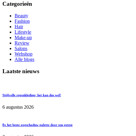
Categorieën
Beauty
Fashion
Hair
Lifestyle
Make-up
Review
Salons
Webshop
Alle blogs
Laatste nieuws
Stijlvolle regenkleding; het kan dus wel!
6 augustus 2026
8x het beste oogschaduw palette door ons getest