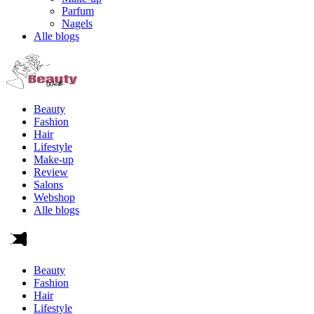
Parfum
Nagels
Alle blogs
Beauty
Fashion
Hair
Lifestyle
Make-up
Review
Salons
Webshop
Alle blogs
Beauty
Fashion
Hair
Lifestyle