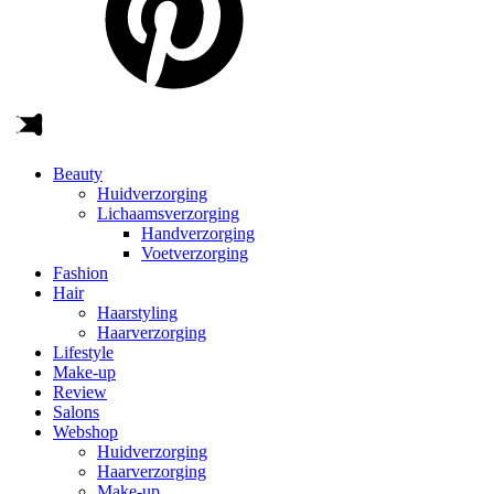
Beauty
Huidverzorging
Lichaamsverzorging
Handverzorging
Voetverzorging
Fashion
Hair
Haarstyling
Haarverzorging
Lifestyle
Make-up
Review
Salons
Webshop
Huidverzorging
Haarverzorging
Make-up