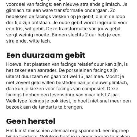
voordeel van facings: een nieuwe stralende glimlach. Je
glimlach zal een ware transformatie ondergaan. Zo
bedekken de facings vlekken op je gebit, die in de loop
der tijd zijn ontstaan. Je oude gebit wordt ingeruild voor
een fris, wit gebit. Deze transformatie van jouw gebit
vergt weinig moeite. Binnen slechts 2 uur heb je een
stralende, witte lach.
Een duurzaam gebit
Hoewel het plaatsen van facings relatief duur kan zijn, is
het zeker een aanrader. De porseleinen facings zijn
uiterst duurzaam en gaan tot wel 15 jaar mee. Mocht je
niet zoveel geld willen besteden aan je nieuwe glimlach,
dan kun je kiezen voor facings van composiet. Deze
facings hebben een levensduur van maarliefst 7 jaar.
Welk type facings je ook kiest, je hoeft niet snel meer een
bezoek aan de tandarts te brengen.
Geen herstel
Het klinkt misschien allemaal erg spannend: een ingreep
bij de tandarts. Gelukkig hoef je je geen zorgen te maken