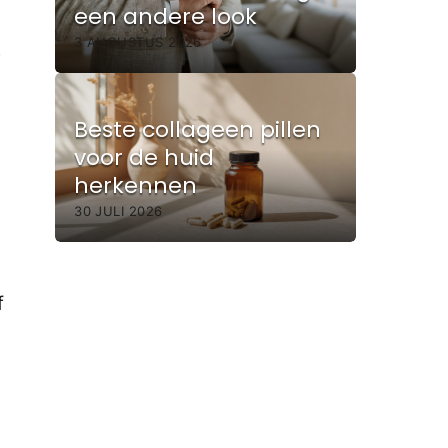
een andere look
3 AUGUSTUS 2026
e
Beste collageen pillen
voor de huid
herkennen
30 JULI 2026
f