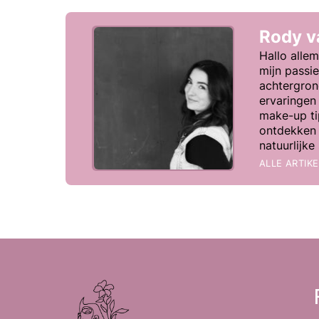
Rody 
Hallo allem
mijn passi
achtergron
ervaringen 
make-up tip
ontdekken 
natuurlijk
ALLE ARTIK