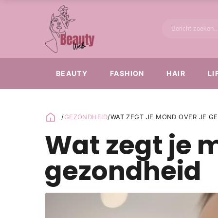
BEAUTY
FASHION
HAIR
LI
/
GEZONDHEID
/
WAT ZEGT JE MOND OVER JE G
Wat zegt je 
gezondheid