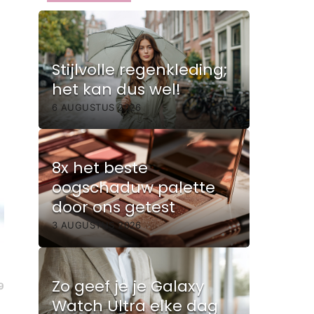
Stijlvolle regenkleding;
het kan dus wel!
6 AUGUSTUS 2026
8x het beste
oogschaduw palette
door ons getest
3 AUGUSTUS 2026
Zo geef je je Galaxy
9
Watch Ultra elke dag