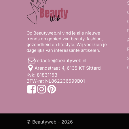
Op Beautyweb.nl vind je alle nieuwe
trends op gebied van beauty, fashion,
gezondheid en lifestyle. Wij voorzien je
dagelijks van interessante artikelen.
redactie@beautyweb.nl
Arendstraat 4, 6135 KT Sittard
Kvk: 81831153
BTW-nr: NL862236599B01
© Beautyweb -
2026