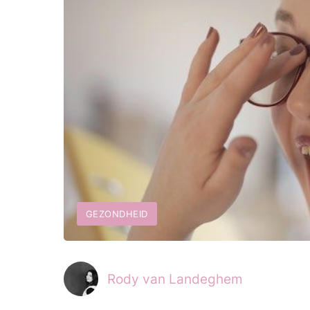
GEZONDHEID
Rody van Landeghem