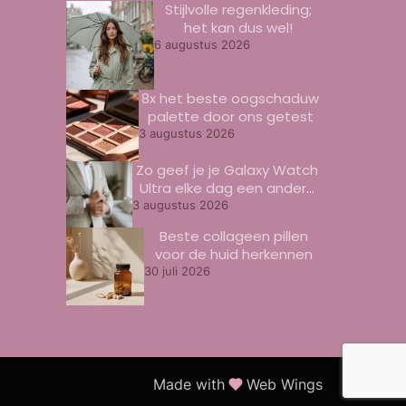
Stijlvolle regenkleding;
het kan dus wel!
6 augustus 2026
8x het beste oogschaduw
palette door ons getest
3 augustus 2026
Zo geef je je Galaxy Watch
Ultra elke dag een andere
look
3 augustus 2026
Beste collageen pillen
voor de huid herkennen
30 juli 2026
Made with
Web Wings