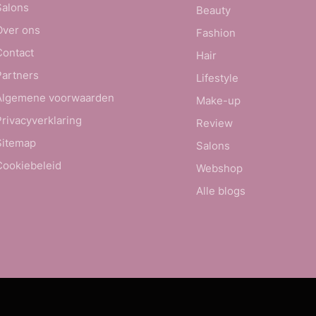
Salons
Beauty
Over ons
Fashion
Contact
Hair
Partners
Lifestyle
Algemene voorwaarden
Make-up
Privacyverklaring
Review
Sitemap
Salons
Cookiebeleid
Webshop
Alle blogs