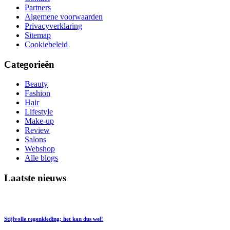
Partners
Algemene voorwaarden
Privacyverklaring
Sitemap
Cookiebeleid
Categorieën
Beauty
Fashion
Hair
Lifestyle
Make-up
Review
Salons
Webshop
Alle blogs
Laatste nieuws
Stijlvolle regenkleding; het kan dus wel!