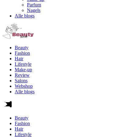
Parfum
Nagels
Alle blogs
Beauty
Fashion
Hair
Lifestyle
Make-up
Review
Salons
Webshop
Alle blogs
Beauty
Fashion
Hair
Lifestyle