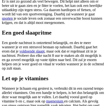
Er is niet zo gezond als veel bewegen. Dit helpt niet alleen om er
beter uit te gaan zien en je fitter te voelen, het kan ook een heerlijke
uitlaatklep zijn tegen stress. Ga daarom hardlopen of fietsen, of
wordt lid van een sportvereniging. Daarbij zal wanneer je gaat
sporten
je sociale leven ook zomaar een onverwachte boost kunnen
krijgen, en dat is altijd mooi meegenomen.
Een goed slaapritme
Een goede nachtrust is ontzettend belangrijk, en des te meer
wanneer je er een stressvol bestaan op nahoudt. Daarbij gaat het
erom dat je
voldoende slaapt
, maar ook dat er regelmaat zit in je
nachtrust. Probeer dus elke nacht 8 uur te maken als dit mogelijk is
en ga zoveel mogelijk op vaste tijden naar bed. Dit zal je enorm
helpen om je weer goed en vitaal te voelen wanneer je in de ochtend
op zult staan.
Let op je vitamines
Wanneer je lichaam erg gestrest is, verbruikt dit in een razend tempo
allerlei vitaminen. Om een handje te helpen, is het dus belangrijk om
deze waar mogelijk aan te vullen. Let daarbij vooral goed op
vitamine b en c, maar ook op
magnesium
en calcium. Als gevolg
van stress ontstaan hier namelijk vaak tekorten. Het helpt om veel