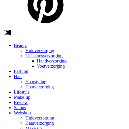
Beauty
Huidverzorging
Lichaamsverzorging
Handverzorging
Voetverzorging
Fashion
Hair
Haarstyling
Haarverzorging
Lifestyle
Make-up
Review
Salons
Webshop
Huidverzorging
Haarverzorging
Make-up